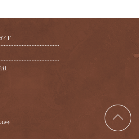
ガイド
s
会社
7019号