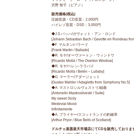
沢野 智子（ピアノ）
販売価格(税込)
圧縮音源・CD音質：2,000円
ハイレゾ音質・DSD：3,000円
◆J.S.バッハ/ガヴォット・アン・ロンド
[Johann Sebastian Bach / Gavotte en Rondeau from
◆F. マルタン/バラード
[Frank Martin / Ballade]
◆R. モヤ/オーヴァートン・ウィンドウ
[Ricardo Mollá / The Overton Window]
◆R. モヤ/ベレン-ララバイ
[Ricardo Mollá / Belén – Lullaby]
◆G. マーラー/アダージェット
[Gustav Mahler / Adagietto from Symphony No.5]
◆A. マストロシルヴェストリ/組曲
[Antonello Mastrosilvestri / Suite]
My sweet Sicily
Medevial Mood
Infinitamente
◆A. プライヤー/スコットランドの釣鐘草
[Arthur Pryor / Blue Bells of Scotland]
ドルチェ楽器楽天市場店にてCDを販売しておりま