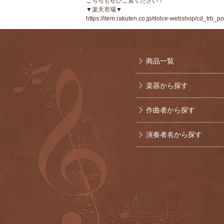
こちらもぜひご覧ください！
▼楽天市場▼
https://item.rakuten.co.jp/dolce-webshop/cd_trb_po
商品一覧
楽器から探す
作曲者から探す
演奏者名から探す