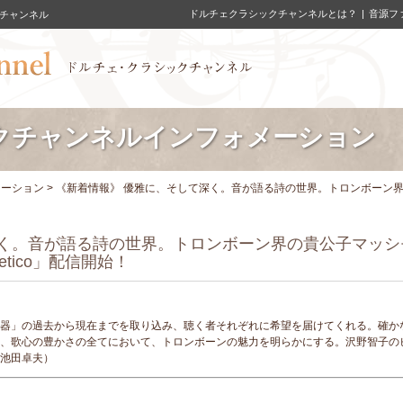
ドルチェクラシックチャンネルとは？
音源フ
チャンネル
クチャンネルインフォメーション
メーション
> 《新着情報》 優雅に、そして深く。音が語る詩の世界。トロンボーン
深く。音が語る詩の世界。トロンボーン界の貴公子マッシ
tico」配信開始！
器」の過去から現在までを取り込み、聴く者それぞれに希望を届けてくれる。確か
、歌心の豊かさの全てにおいて、トロンボーンの魅力を明らかにする。沢野智子の
池田卓夫）