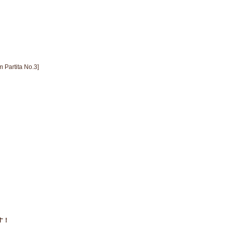
 Partita No.3]
す！