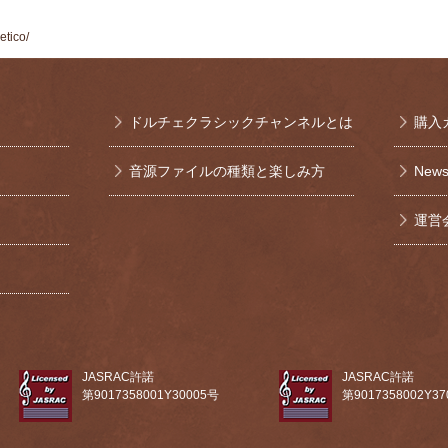
etico/
ドルチェクラシックチャンネルとは
購入
音源ファイルの種類と楽しみ方
New
運営
JASRAC許諾
JASRAC許諾
第9017358001Y30005号
第9017358002Y3