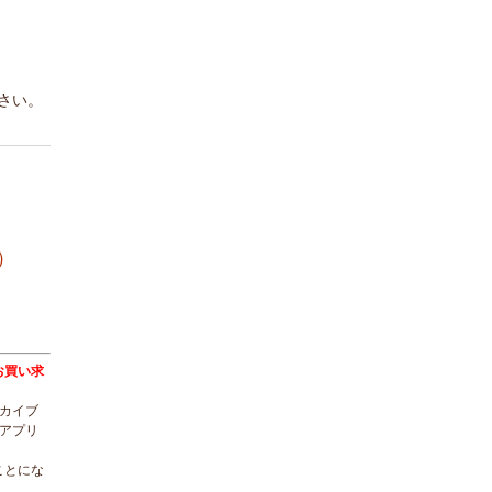
さい。
）
トをお買い求
ーカイブ
ルアプリ
ことにな