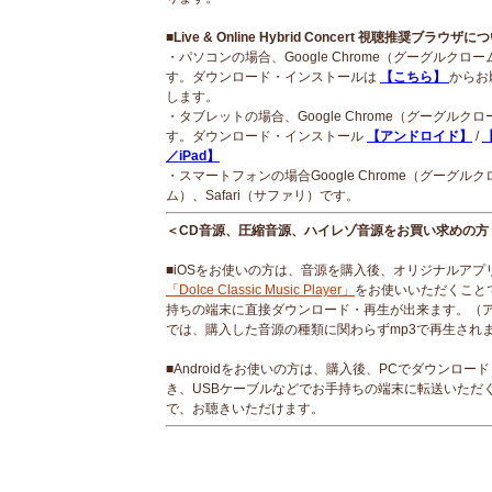
■Live & Online Hybrid Concert 視聴推奨ブラウザに
・パソコンの場合、Google Chrome（グーグルクロ
す。ダウンロード・インストールは
【こちら】
からお
します。
・タブレットの場合、Google Chrome（グーグルク
す。ダウンロード・インストール
【アンドロイド】
/
【
／iPad】
・スマートフォンの場合Google Chrome（グーグルク
ム）、Safari（サファリ）です。
＜CD音源、圧縮音源、ハイレゾ音源をお買い求めの方
■iOSをお使いの方は、音源を購入後、オリジナルアプ
「Dolce Classic Music Player」
をお使いいただくこと
持ちの端末に直接ダウンロード・再生が出来ます。（
では、購入した音源の種類に関わらずmp3で再生され
■Androidをお使いの方は、購入後、PCでダウンロー
き、USBケーブルなどでお手持ちの端末に転送いただ
で、お聴きいただけます。