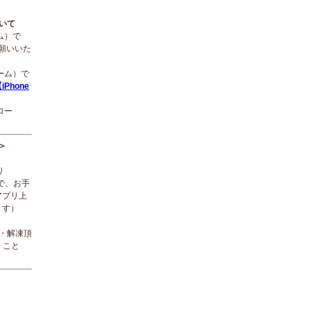
ついて
ーム）で
願いいた
ローム）で
iPhone
ロー
＞
リ
で、お手
アプリ上
ます）
ド・解凍頂
くこと