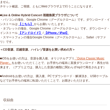
ません。
チケット確認、ご視聴、ともにWebブラウザ上で行うことになります。
■Live & Online Hybrid Concert 視聴推奨ブラウザについて
・パソコンの場合、Google Chrome（グーグルクローム）です。ダウンロード・イ
ンストールは
【こちら】
からお願いいたします。
・タブレットの場合、Google Chrome（グーグルクローム）です。ダウンロード・
インストール
【アンドロイド】
/
【iPhone／iPad】
・スマートフォンの場合Google Chrome（グーグルクローム）、Safari（サファ
リ）です。
＜CD音源、圧縮音源、ハイレゾ音源をお買い求めの方＞
■iOSをお使いの方は、音源を購入後、オリジナルアプリ
「Dolce Classic Music
Player」
をお使いいただくことで、お手持ちの端末に直接ダウンロード・再生が出
来ます。（アプリ上では、購入した音源の種類に関わらずmp3で再生されます）
■Androidをお使いの方は、購入後、PCでダウンロード・解凍頂き、USBケーブル
などでお手持ちの端末に転送いただくことで、お聴きいただけます。
収録曲