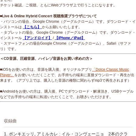
チケット確認、ご視聴、ともにWebブラウザ上で行うことになります。
■Live & Online Hybrid Concert 視聴推奨ブラウザについて
・パソコンの場合、Google Chrome（グーグルクローム）です。ダウンロード・イ
ンストールは
【こちら】
からお願いいたします。
・タブレットの場合、Google Chrome（グーグルクローム）です。ダウンロード・
インストール
【アンドロイド】
/
【iPhone／iPad】
・スマートフォンの場合Google Chrome（グーグルクローム）、Safari（サファ
リ）です。
＜CD音源、圧縮音源、ハイレゾ音源をお買い求めの方＞
■iOSをお使いの方は、音源を購入後、オリジナルアプリ
「Dolce Classic Music
Player」
をお使いいただくことで、お手持ちの端末に直接ダウンロード・再生が出
来ます。（アプリ上では、購入した音源の種類に関わらずmp3で再生されます）
■Androidをお使いの方は、購入後、PCでダウンロード・解凍頂き、USBケーブル
などでお手持ちの端末に転送いただくことで、お聴きいただけます。
収録曲
1. ポンキエッリ, アミルカレ : イル・コンヴェーニョ 2本のクラ