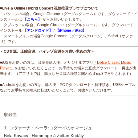
■Live & Online Hybrid Concert 視聴推奨ブラウザについて
・パソコンの場合、Google Chrome（グーグルクローム）です。ダウンロード・イ
ンストールは
【こちら】
からお願いいたします。
・タブレットの場合、Google Chrome（グーグルクローム）です。ダウンロード・
インストール
【アンドロイド】
/
【iPhone／iPad】
・スマートフォンの場合Google Chrome（グーグルクローム）、Safari（サファ
リ）です。
＜CD音源、圧縮音源、ハイレゾ音源をお買い求めの方＞
■iOSをお使いの方は、音源を購入後、オリジナルアプリ
「Dolce Classic Music
Player」
をお使いいただくことで、お手持ちの端末に直接ダウンロード・再生が出
来ます。（アプリ上では、購入した音源の種類に関わらずmp3で再生されます）
■Androidをお使いの方は、購入後、PCでダウンロード・解凍頂き、USBケーブル
などでお手持ちの端末に転送いただくことで、お聴きいただけます。
収録曲
1. コヴァーチ・ベーラ:コダーイのオマージュ
Bela Kovacs : Hommage à Zoltan Kodály