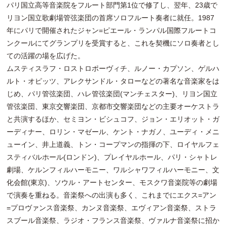
パリ国立高等音楽院をフルート部門第1位で修了し、翌年、23歳で
リヨン国立歌劇場管弦楽団の首席ソロフルート奏者に就任。1987
年にパリで開催されたジャン=ピエール・ランパル国際フルートコ
ンクールにてグランプリを受賞すると、これを契機にソロ奏者とし
ての活躍の場を広げた。
ムスティスラフ・ロストロポーヴィチ、ルノー・カプソン、ゲルハ
ルト・オピッツ、アレクサンドル・タローなどの著名な音楽家をは
じめ、パリ管弦楽団、ハレ管弦楽団(マンチェスター)、リヨン国立
管弦楽団、東京交響楽団、京都市交響楽団などの主要オーケストラ
と共演するほか、セミヨン・ビシュコフ、ジョン・エリオット・ガ
ーディナー、ロリン・マゼール、ケント・ナガノ、ユーディ・メニ
ューイン、井上道義、トン・コープマンの指揮の下、ロイヤルフェ
スティバルホール(ロンドン)、プレイヤルホール、パリ・シャトレ
劇場、ケルンフィルハーモニー、ワルシャワフィルハーモニー、文
化会館(東京)、ソウル・アートセンター、モスクワ音楽院等の劇場
で演奏を重ねる。音楽祭への出演も多く、これまでにエクス=アン
=プロヴァンス音楽祭、カンヌ音楽祭、エヴィアン音楽祭、ストラ
スブール音楽祭、ラジオ・フランス音楽祭、ヴァルナ音楽祭に招か