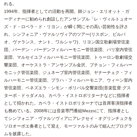
れる。
1994年、指揮者としての活動を再開。師ジョン・エリオット・ガ
ーディナーに勧められ創設したアンサンブル「レ・ヴィルトュオー
ズ・ド・ロペラ・ド・リヨン」が瞬く間にその高い芸術性を評さ
れ、シンフォニア・ヴァルソヴィアのツアー(リスボン、ビルバ
オ、ヴァランス、ナント、ワルシャワ)、リヨン国立歌劇場管弦楽
団、バーデン・バーデンフィルハーモニー管弦楽団、パリ室内管弦
楽団、マルセイユフィルハーモニー管弦楽団、トゥーロン歌劇場交
響楽団、オーケストラ・アンサンブル金沢、プチョン・フィルハー
モニック管弦楽団、ジュネーブ室内管弦楽団、ヤナーチェク・フィ
ルハーモニー管弦楽団、プラハ・フィルハーモニア、ウィーン室内
管弦楽団、ベネズエラ・シモン・ボリバル交響楽団(音楽監督:グス
ターボ・ドゥダメル)、カペラ・イストロポリターナなどに指揮者
として招かれた。カペラ・イストロポリターナでは首席客演指揮者
も務めている。2008年には音楽専門番組Mezzoにて、指揮者とし
てシンフォニア・ヴァルソヴィアにアレクセイ・オグリンチュクを
ソロオーボエ奏者として迎え、モーツァルトのみで組んだプログラ
ムを披露した。