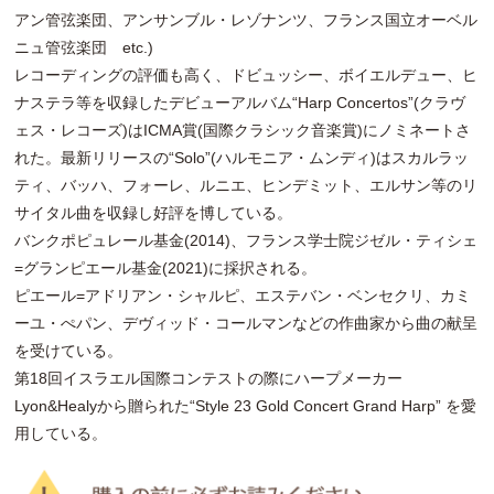
アン管弦楽団、アンサンブル・レゾナンツ、フランス国立オーベル
ニュ管弦楽団 etc.)
レコーディングの評価も高く、ドビュッシー、ボイエルデュー、ヒ
ナステラ等を収録したデビューアルバム“Harp Concertos”(クラヴ
ェス・レコーズ)はICMA賞(国際クラシック音楽賞)にノミネートさ
れた。最新リリースの“Solo”(ハルモニア・ムンディ)はスカルラッ
ティ、バッハ、フォーレ、ルニエ、ヒンデミット、エルサン等のリ
サイタル曲を収録し好評を博している。
バンクポピュレール基金(2014)、フランス学士院ジゼル・ティシェ
=グランピエール基金(2021)に採択される。
ピエール=アドリアン・シャルピ、エステバン・ベンセクリ、カミ
ーユ・ぺパン、デヴィッド・コールマンなどの作曲家から曲の献呈
を受けている。
第18回イスラエル国際コンテストの際にハープメーカー
Lyon&Healyから贈られた“Style 23 Gold Concert Grand Harp” を愛
用している。