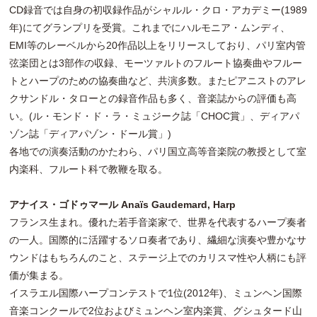
CD録音では自身の初収録作品がシャルル・クロ・アカデミー(1989
年)にてグランプリを受賞。これまでにハルモニア・ムンディ、
EMI等のレーベルから20作品以上をリリースしており、パリ室内管
弦楽団とは3部作の収録、モーツァルトのフルート協奏曲やフルー
トとハープのための協奏曲など、共演多数。またピアニストのアレ
クサンドル・タローとの録音作品も多く、音楽誌からの評価も高
い。(ル・モンド・ド・ラ・ミュジーク誌「CHOC賞」、ディアパ
ゾン誌「ディアパゾン・ドール賞」)
各地での演奏活動のかたわら、パリ国立高等音楽院の教授として室
内楽科、フルート科で教鞭を取る。
アナイス・ゴドゥマール Anaïs Gaudemard, Harp
フランス生まれ。優れた若手音楽家で、世界を代表するハープ奏者
の一人。国際的に活躍するソロ奏者であり、繊細な演奏や豊かなサ
ウンドはもちろんのこと、ステージ上でのカリスマ性や人柄にも評
価が集まる。
イスラエル国際ハープコンテストで1位(2012年)、ミュンヘン国際
音楽コンクールで2位およびミュンヘン室内楽賞、グシュタード山