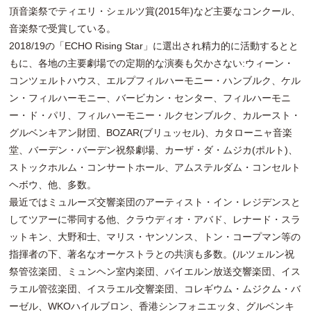
頂音楽祭でティエリ・シェルツ賞(2015年)など主要なコンクール、
音楽祭で受賞している。
2018/19の「ECHO Rising Star」に選出され精力的に活動するとと
もに、各地の主要劇場での定期的な演奏も欠かさない:ウィーン・
コンツェルトハウス、エルプフィルハーモニー・ハンブルク、ケル
ン・フィルハーモニー、バービカン・センター、フィルハーモニ
ー・ド・パリ、フィルハーモニー・ルクセンブルク、カルースト・
グルベンキアン財団、BOZAR(ブリュッセル)、カタローニャ音楽
堂、バーデン・バーデン祝祭劇場、カーザ・ダ・ムジカ(ポルト)、
ストックホルム・コンサートホール、アムステルダム・コンセルト
ヘボウ、他、多数。
最近ではミュルーズ交響楽団のアーティスト・イン・レジデンスと
してツアーに帯同する他、クラウディオ・アバド、レナード・スラ
ットキン、大野和士、マリス・ヤンソンス、トン・コープマン等の
指揮者の下、著名なオーケストラとの共演も多数。(ルツェルン祝
祭管弦楽団、ミュンヘン室内楽団、バイエルン放送交響楽団、イス
ラエル管弦楽団、イスラエル交響楽団、コレギウム・ムジクム・バ
ーゼル、WKOハイルブロン、香港シンフォニエッタ、グルベンキ