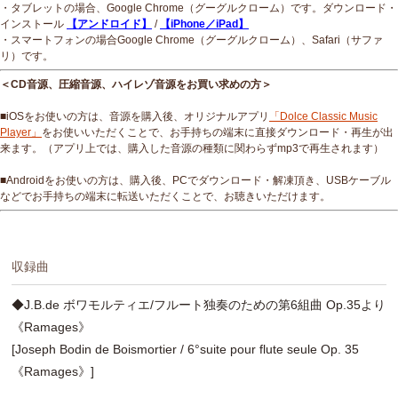
・タブレットの場合、Google Chrome（グーグルクローム）です。ダウンロード・
インストール
【アンドロイド】
/
【iPhone／iPad】
・スマートフォンの場合Google Chrome（グーグルクローム）、Safari（サファ
リ）です。
＜CD音源、圧縮音源、ハイレゾ音源をお買い求めの方＞
■iOSをお使いの方は、音源を購入後、オリジナルアプリ
「Dolce Classic Music
Player」
をお使いいただくことで、お手持ちの端末に直接ダウンロード・再生が出
来ます。（アプリ上では、購入した音源の種類に関わらずmp3で再生されます）
■Androidをお使いの方は、購入後、PCでダウンロード・解凍頂き、USBケーブル
などでお手持ちの端末に転送いただくことで、お聴きいただけます。
収録曲
◆J.B.de ボワモルティエ/フルート独奏のための第6組曲 Op.35より
《Ramages》
[Joseph Bodin de Boismortier / 6°suite pour flute seule Op. 35
《Ramages》]