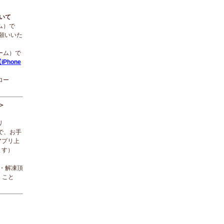
ついて
ーム）で
願いいた
ローム）で
iPhone
ロー
＞
リ
で、お手
アプリ上
ます）
ド・解凍頂
くこと