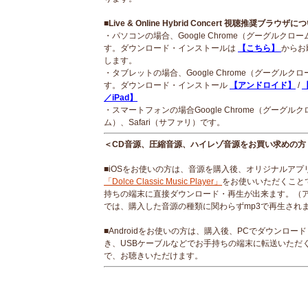
■Live & Online Hybrid Concert 視聴推奨ブラウザに
・パソコンの場合、Google Chrome（グーグルクロ
す。ダウンロード・インストールは
【こちら】
からお
します。
・タブレットの場合、Google Chrome（グーグルク
す。ダウンロード・インストール
【アンドロイド】
/
【
／iPad】
・スマートフォンの場合Google Chrome（グーグルク
ム）、Safari（サファリ）です。
＜CD音源、圧縮音源、ハイレゾ音源をお買い求めの方
■iOSをお使いの方は、音源を購入後、オリジナルアプ
「Dolce Classic Music Player」
をお使いいただくこと
持ちの端末に直接ダウンロード・再生が出来ます。（
では、購入した音源の種類に関わらずmp3で再生され
■Androidをお使いの方は、購入後、PCでダウンロー
き、USBケーブルなどでお手持ちの端末に転送いただ
で、お聴きいただけます。