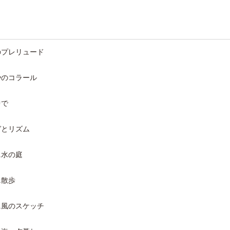
辺のプレリュード
もやのコラール
中で
ーガとリズム
.水の庭
.散歩
3.風のスケッチ