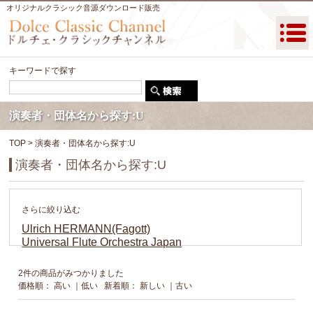
オリジナルクラシック音源ダウンロード販売
キーワードで探す
演奏者・団体名から探す:U
TOP
> 演奏者・団体名から探す:U
演奏者・団体名から探す:U
さらに絞り込む
Ulrich HERMANN(Fagott)
Universal Flute Orchestra Japan
2件の商品がみつかりました
価格順：
高い
｜
低い
新着順：
新しい
｜
古い