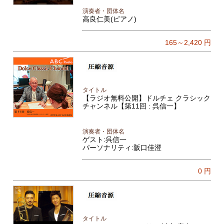
演奏者・団体名
高良仁美(ピアノ)
165～2,420
円
タイトル
【ラジオ無料公開】ドルチェ クラシック
チャンネル【第11回 : 呉信一】
演奏者・団体名
ゲスト:呉信一
パーソナリティ:阪口佳澄
0
円
タイトル