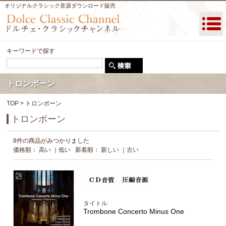
オリジナルクラシック音源ダウンロード販売
キーワードで探す
トロンボーン
TOP
> トロンボーン
トロンボーン
8件の商品がみつかりました
価格順：
高い
｜
低い
新着順：
新しい
｜
古い
タイトル
Trombone Concerto Minus One