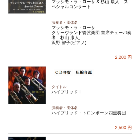
マッシモ・ラ・ローサ & 杉山 康人 ス
ペシャルコンサート
演奏者・団体名
マッシモ・ラ・ローサ
クリーヴランド管弦楽団 首席テューバ奏
者 杉山 康人,
沢野 智子(ピアノ)
2,200
円
タイトル
ハイブリッドⅢ
演奏者・団体名
ハイブリッド・トロンボーン四重奏団
2,500
円