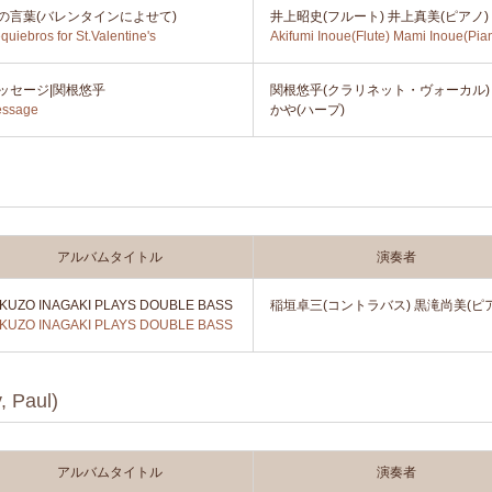
の言葉(バレンタインによせて)
井上昭史(フルート) 井上真美(ピアノ)
quiebros for St.Valentine's
Akifumi Inoue(Flute) Mami Inoue(Pia
ッセージ|関根悠乎
関根悠乎(クラリネット・ヴォーカル)
ssage
かや(ハープ)
)
アルバムタイトル
演奏者
KUZO INAGAKI PLAYS DOUBLE BASS
稲垣卓三(コントラバス) 黒滝尚美(ピ
KUZO INAGAKI PLAYS DOUBLE BASS
Paul)
アルバムタイトル
演奏者