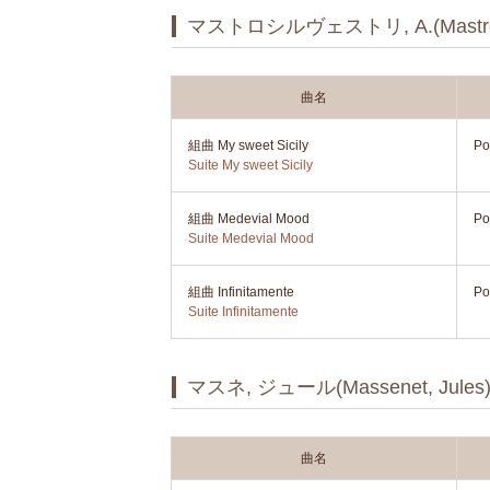
マストロシルヴェストリ, A.(Mastrosilve
曲名
組曲 My sweet Sicily
Po
Suite My sweet Sicily
組曲 Medevial Mood
Po
Suite Medevial Mood
組曲 Infinitamente
Po
Suite Infinitamente
マスネ, ジュール(Massenet, Jules
曲名