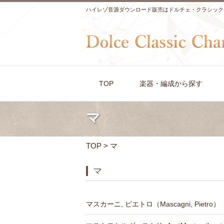
ハイレゾ音源ダウンロード販売はドルチェ・クラシック
TOP
楽器・編成から探す
マ
TOP
> マ
マ
マスカーニ, ピエトロ（Mascagni, Pietro）