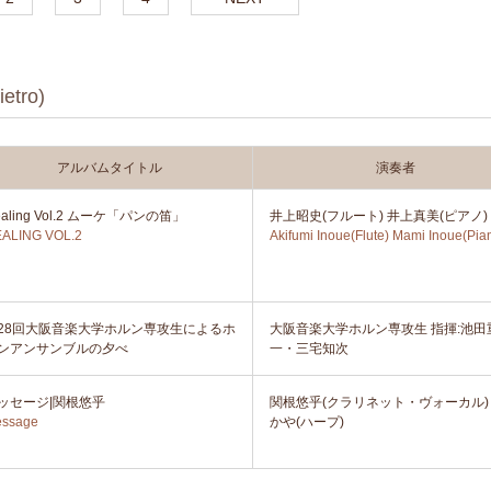
tro)
アルバムタイトル
演奏者
ealing Vol.2 ムーケ「パンの笛」
井上昭史(フルート) 井上真美(ピアノ)
ALING VOL.2
Akifumi Inoue(Flute) Mami Inoue(Pia
28回大阪音楽大学ホルン専攻生によるホ
大阪音楽大学ホルン専攻生 指揮:池田
ンアンサンブルの夕べ
一・三宅知次
ッセージ|関根悠乎
関根悠乎(クラリネット・ヴォーカル)
ssage
かや(ハープ)