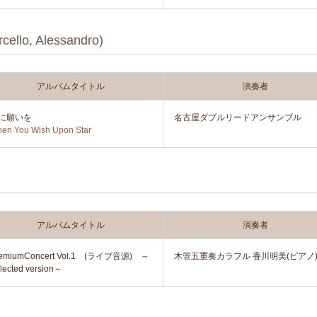
, Alessandro)
アルバムタイトル
演奏者
に願いを
名古屋ダブルリードアンサンブル
en You Wish Upon Star
アルバムタイトル
演奏者
remiumConcert Vol.1 (ライブ音源) ～
木管五重奏カラフル 香川明美(ピアノ
lected version～