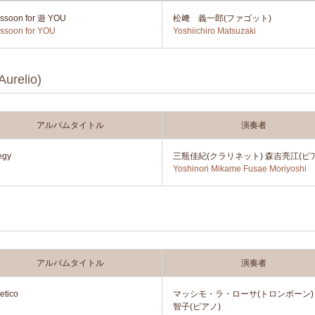
ssoon for 遊 YOU
松﨑 義一郎(ファゴット)
ssoon for YOU
Yoshiichiro Matsuzaki
relio)
アルバムタイトル
演奏者
egy
三瓶佳紀(クラリネット) 森吉亮江(ピ
Yoshinori Mikame Fusae Moriyoshi
アルバムタイトル
演奏者
etico
マッシモ・ラ・ローサ(トロンボーン)
智子(ピアノ)