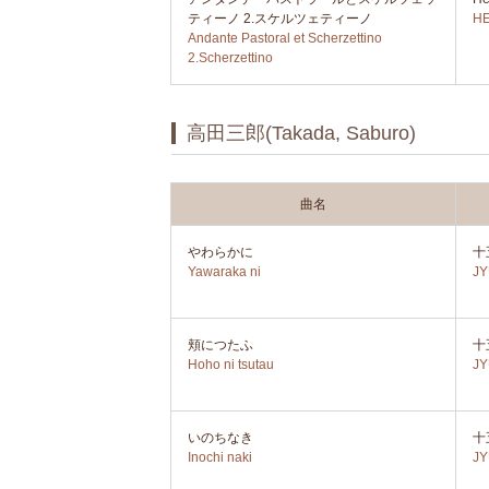
ティーノ 2.スケルツェティーノ
HE
Andante Pastoral et Scherzettino
2.Scherzettino
高田三郎(Takada, Saburo)
曲名
やわらかに
十
Yawaraka ni
J
頬につたふ
十
Hoho ni tsutau
J
いのちなき
十
Inochi naki
J