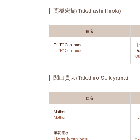
高橋宏樹(Takahashi Hiroki)
曲名
To "B" Continued
【ラ
To "B" Continued
Do
Qu
関山貴大(Takahiro Seikiyama)
曲名
Mother
-
Mother
- L
落花流水
-
Flower flowing water
- L