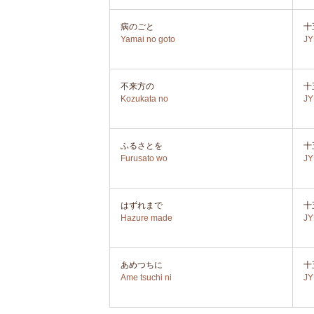
病のごと
十
Yamai no goto
J
不来方の
十
Kozukata no
J
ふるさとを
十
Furusato wo
J
はずれまで
十
Hazure made
J
あめつちに
十
Ame tsuchi ni
J