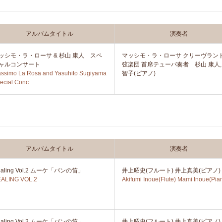
アルバムタイトル
演奏者
ッシモ・ラ・ローサ & 杉山 康人 スペ
マッシモ・ラ・ローサ クリーヴラン
ャルコンサート
弦楽団 首席テューバ奏者 杉山 康人,
ssimo La Rosa and Yasuhito Sugiyama
智子(ピアノ)
ecial Conc
アルバムタイトル
演奏者
ealing Vol.2 ムーケ「パンの笛」
井上昭史(フルート) 井上真美(ピアノ)
ALING VOL.2
Akifumi Inoue(Flute) Mami Inoue(Pia
ealing Vol.2 ムーケ「パンの笛」
井上昭史(フルート) 井上真美(ピアノ)