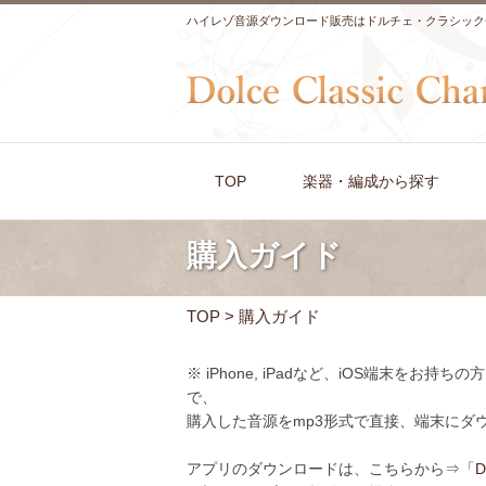
ハイレゾ音源ダウンロード販売はドルチェ・クラシック
TOP
楽器・編成から探す
購入ガイド
TOP
>
購入ガイド
※ iPhone, iPadなど、iOS端末をお持
で、
購入した音源をmp3形式で直接、端末にダ
アプリのダウンロードは、こちらから⇒
「Do