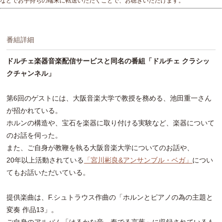
などでお手持ちの端末に転送いただくことで、お聴きいただけます。
番組詳細
ドルチェ楽器音楽配信サービスと同名の番組「ドルチェ クラシッ
クチャンネル」
第6回のゲストには、大阪音楽大学で教授を務める、池田重一さん
が招かれている。
ホルンの構造や、宝石を楽器に取り付ける実験など、楽器について
のお話を伺った。
また、ご自身が教鞭を執る大阪音楽大学についてのお話や、
20年以上活動されている
「宮川彬良&アンサンブル・ベガ」
につい
てもお話いただいている。
提供楽曲は、F.シュトラウス作曲の「ホルンとピアノの為の主題と
変奏 作品13」。
ご自身のアルバム「はるかな音、奏でる言葉」に収録されているも