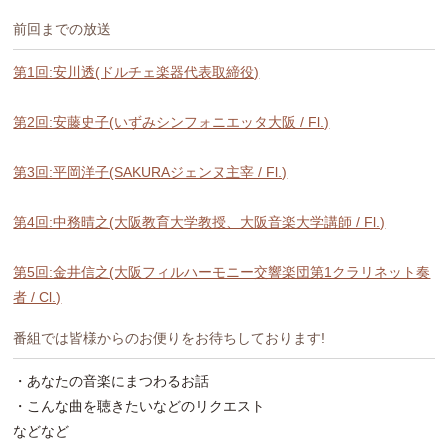
前回までの放送
第1回:安川透(ドルチェ楽器代表取締役)
第2回:安藤史子(いずみシンフォニエッタ大阪 / Fl.)
第3回:平岡洋子(SAKURAジェンヌ主宰 / Fl.)
第4回:中務晴之(大阪教育大学教授、大阪音楽大学講師 / Fl.)
第5回:金井信之(大阪フィルハーモニー交響楽団第1クラリネット奏
者 / Cl.)
番組では皆様からのお便りをお待ちしております!
・あなたの音楽にまつわるお話
・こんな曲を聴きたいなどのリクエスト
などなど