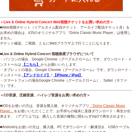
＜Live & Online Hybrid Concert Web視聴チケットをお買い求めの方＞
■Web視聴チケット（リアルタイム配信チケット、アーカイブ配信チケット含）を
お求めの場合は、iOSのオリジナルアプリ「Dolce Classic Music Player」は使用し
ません。
チケット確認、ご視聴、ともにWebブラウザ上で行うことになります。
■Live & Online Hybrid Concert 視聴推奨ブラウザについて
・パソコンの場合、Google Chrome（グーグルクローム）です。ダウンロード・イ
ンストールは
【こちら】
からお願いいたします。
・タブレットの場合、Google Chrome（グーグルクローム）です。ダウンロード・
インストール
【アンドロイド】
/
【iPhone／iPad】
・スマートフォンの場合Google Chrome（グーグルクローム）、Safari（サファ
リ）です。
＜CD音源、圧縮音源、ハイレゾ音源をお買い求めの方＞
■iOSをお使いの方は、音源を購入後、オリジナルアプリ
「Dolce Classic Music
Player」
をお使いいただくことで、お手持ちの端末に直接ダウンロード・再生が出
来ます。（アプリ上では、購入した音源の種類に関わらずmp3で再生されます）
■Androidをお使いの方は、購入後、PCでダウンロード・解凍頂き、USBケーブル