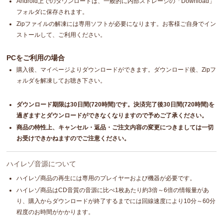
Android上でのダウンロードは、一般的に内部ストレージの「Download」
フォルダに保存されます。
Zipファイルの解凍には専用ソフトが必要になります。お客様ご自身でイン
ストールして、ご利用ください。
PCをご利用の場合
購入後、マイページよりダウンロードができます。ダウンロード後、Zipフ
ォルダを解凍してお聴き下さい。
ダウンロード期限は30日間(720時間)です。決済完了後30日間(720時間)を
過ぎますとダウンロードができなくなりますので予めご了承ください。
商品の特性上、キャンセル・返品・ご注文内容の変更につきましては一切
お受けできかねますのでご注意ください。
ハイレゾ音源について
ハイレゾ商品の再生には専用のプレイヤーおよび機器が必要です。
ハイレゾ商品はCD音質の音源に比べ1枚あたり約3倍～6倍の情報量があ
り、購入からダウンロードが終了するまでには回線速度により10分～60分
程度のお時間がかかります。