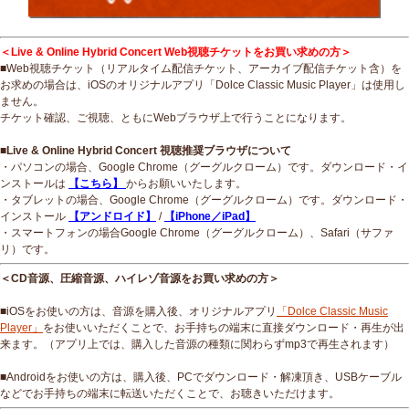
＜Live & Online Hybrid Concert Web視聴チケットをお買い求めの方＞
■Web視聴チケット（リアルタイム配信チケット、アーカイブ配信チケット含）を
お求めの場合は、iOSのオリジナルアプリ「Dolce Classic Music Player」は使用し
ません。
チケット確認、ご視聴、ともにWebブラウザ上で行うことになります。
■Live & Online Hybrid Concert 視聴推奨ブラウザについて
・パソコンの場合、Google Chrome（グーグルクローム）です。ダウンロード・イ
ンストールは
【こちら】
からお願いいたします。
・タブレットの場合、Google Chrome（グーグルクローム）です。ダウンロード・
インストール
【アンドロイド】
/
【iPhone／iPad】
・スマートフォンの場合Google Chrome（グーグルクローム）、Safari（サファ
リ）です。
＜CD音源、圧縮音源、ハイレゾ音源をお買い求めの方＞
■iOSをお使いの方は、音源を購入後、オリジナルアプリ
「Dolce Classic Music
Player」
をお使いいただくことで、お手持ちの端末に直接ダウンロード・再生が出
来ます。（アプリ上では、購入した音源の種類に関わらずmp3で再生されます）
■Androidをお使いの方は、購入後、PCでダウンロード・解凍頂き、USBケーブル
などでお手持ちの端末に転送いただくことで、お聴きいただけます。