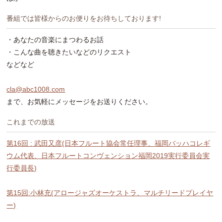
番組では皆様からのお便りをお待ちしております!
・あなたの音楽にまつわるお話
・こんな曲を聴きたいなどのリクエスト
などなど
cla@abc1008.com
まで、お気軽にメッセージをお送りください。
これまでの放送
第16回 : 武田又彦(日本フルート協会常任理事、福岡バッハコレギ
ウム代表、日本フルートコンヴェンション福岡2019実行委員会実
行委員長)
第15回:小林充(アロージャズオーケストラ、マルチリードプレイヤ
ー)