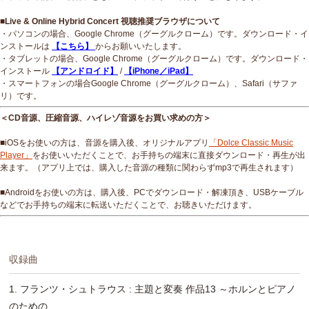
■Live & Online Hybrid Concert 視聴推奨ブラウザについて
・パソコンの場合、Google Chrome（グーグルクローム）です。ダウンロード・イ
ンストールは
【こちら】
からお願いいたします。
・タブレットの場合、Google Chrome（グーグルクローム）です。ダウンロード・
インストール
【アンドロイド】
/
【iPhone／iPad】
・スマートフォンの場合Google Chrome（グーグルクローム）、Safari（サファ
リ）です。
＜CD音源、圧縮音源、ハイレゾ音源をお買い求めの方＞
■iOSをお使いの方は、音源を購入後、オリジナルアプリ
「Dolce Classic Music
Player」
をお使いいただくことで、お手持ちの端末に直接ダウンロード・再生が出
来ます。（アプリ上では、購入した音源の種類に関わらずmp3で再生されます）
■Androidをお使いの方は、購入後、PCでダウンロード・解凍頂き、USBケーブル
などでお手持ちの端末に転送いただくことで、お聴きいただけます。
収録曲
1. フランツ・シュトラウス : 主題と変奏 作品13 ～ホルンとピアノ
のための