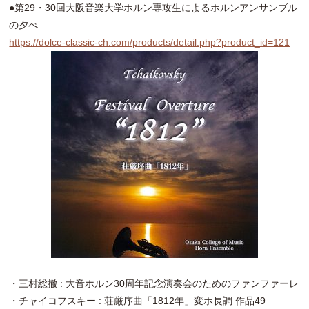
●第29・30回大阪音楽大学ホルン専攻生によるホルンアンサンブル
の夕べ
https://dolce-classic-ch.com/products/detail.php?product_id=121
・三村総撤 : 大音ホルン30周年記念演奏会のためのファンファーレ
・チャイコフスキー : 荘厳序曲「1812年」変ホ長調 作品49