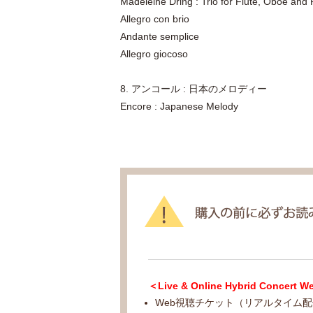
Madeleine Dring : Trio for Flute, Oboe and 
Allegro con brio
Andante semplice
Allegro giocoso
8. アンコール : 日本のメロディー
Encore : Japanese Melody
＜Live & Online Hybrid Co
Web視聴チケット（リアルタイム