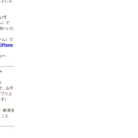
ことにな
ついて
ーム）で
願いいた
ローム）で
iPhone
ロー
＞
リ
で、お手
アプリ上
ます）
ド・解凍頂
くこと