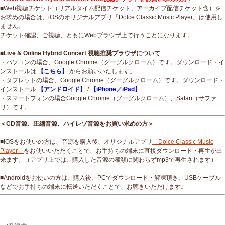
■Web視聴チケット（リアルタイム配信チケット、アーカイブ配信チケット含）を
お求めの場合は、iOSのオリジナルアプリ「Dolce Classic Music Player」は使用し
ません。
チケット確認、ご視聴、ともにWebブラウザ上で行うことになります。
■Live & Online Hybrid Concert 視聴推奨ブラウザについて
・パソコンの場合、Google Chrome（グーグルクローム）です。ダウンロード・イ
ンストールは
【こちら】
からお願いいたします。
・タブレットの場合、Google Chrome（グーグルクローム）です。ダウンロード・
インストール
【アンドロイド】
/
【iPhone／iPad】
・スマートフォンの場合Google Chrome（グーグルクローム）、Safari（サファ
リ）です。
＜CD音源、圧縮音源、ハイレゾ音源をお買い求めの方＞
■iOSをお使いの方は、音源を購入後、オリジナルアプリ
「Dolce Classic Music
Player」
をお使いいただくことで、お手持ちの端末に直接ダウンロード・再生が出
来ます。（アプリ上では、購入した音源の種類に関わらずmp3で再生されます）
■Androidをお使いの方は、購入後、PCでダウンロード・解凍頂き、USBケーブル
などでお手持ちの端末に転送いただくことで、お聴きいただけます。