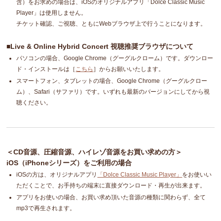
含）をお求めの場合は、iOSのオリジナルアプリ「Dolce Classic Music
Player」は使用しません。
チケット確認、ご視聴、ともにWebブラウザ上で行うことになります。
■Live & Online Hybrid Concert 視聴推奨ブラウザについて
パソコンの場合、Google Chrome（グーグルクローム）です。ダウンロー
ド・インストールは［
こちら
］からお願いいたします。
スマートフォン、タブレットの場合、Google Chrome（グーグルクロー
ム）、Safari（サファリ）です。いずれも最新のバージョンにしてから視
聴ください。
＜CD音源、圧縮音源、ハイレゾ音源をお買い求めの方＞
iOS（iPhoneシリーズ）をご利用の場合
iOSの方は、オリジナルアプリ
「Dolce Classic Music Player」
をお使いい
ただくことで、お手持ちの端末に直接ダウンロード・再生が出来ます。
アプリをお使いの場合、お買い求め頂いた音源の種類に関わらず、全て
mp3で再生されます。