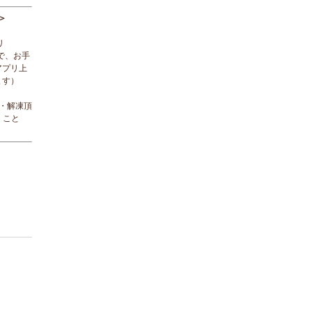
＞
リ
で、お手
アプリ上
ます）
ド・解凍頂
くこと