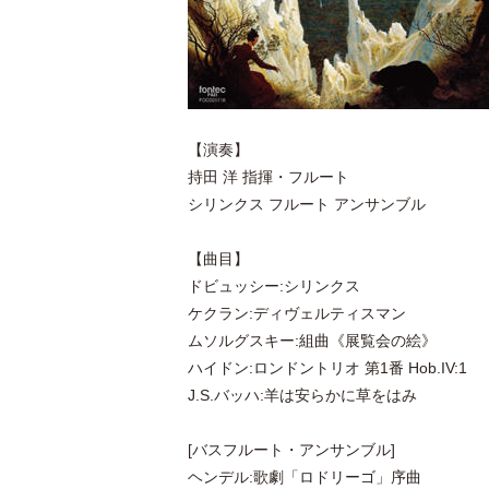
【演奏】
持田 洋 指揮・フルート
シリンクス フルート アンサンブル
【曲目】
ドビュッシー:シリンクス
ケクラン:ディヴェルティスマン
ムソルグスキー:組曲《展覧会の絵》
ハイドン:ロンドントリオ 第1番 Hob.IV:1
J.S.バッハ:羊は安らかに草をはみ
[バスフルート・アンサンブル]
ヘンデル:歌劇「ロドリーゴ」序曲