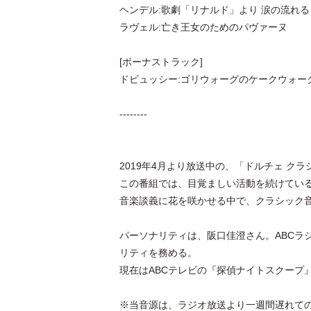
ヘンデル:歌劇「リナルド」より 涙の流れ
ラヴェル:亡き王女のためのパヴァーヌ
[ボーナストラック]
ドビュッシー:ゴリウォーグのケークウォー
--------
2019年4月より放送中の、「ドルチェ ク
この番組では、目覚ましい活動を続けてい
音楽談義に花を咲かせる中で、クラシック
パーソナリティは、阪口佳澄さん。ABCラ
リティを務める。
現在はABCテレビの『探偵ナイトスクープ
※当音源は、ラジオ放送より一週間遅れての