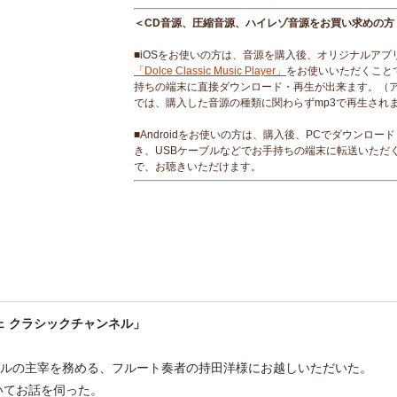
＜CD音源、圧縮音源、ハイレゾ音源をお買い求めの方
■iOSをお使いの方は、音源を購入後、オリジナルアプ
「Dolce Classic Music Player」
をお使いいただくこと
持ちの端末に直接ダウンロード・再生が出来ます。（
では、購入した音源の種類に関わらずmp3で再生され
■Androidをお使いの方は、購入後、PCでダウンロー
き、USBケーブルなどでお手持ちの端末に転送いただ
で、お聴きいただけます。
ェ クラシックチャンネル」
ンブルの主宰を務める、フルート奏者の持田洋様にお越しいただいた。
いてお話を伺った。