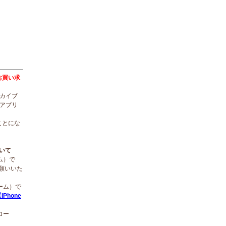
トをお買い求
ーカイブ
ルアプリ
ことにな
ついて
ーム）で
願いいた
ローム）で
iPhone
ロー