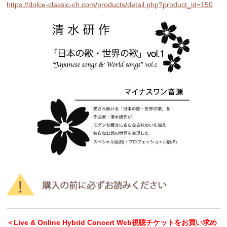
https://dolce-classic-ch.com/products/detail.php?product_id=150
＜Live & Online Hybrid Concert Web視聴チケットをお買い求め