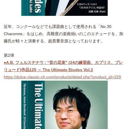
近年、コンクールなどでも課題曲として使用される「No.30
Chaconne」をはじめ、高難度の楽曲揃いのこのエチュードを、加
藤氏が軽々と演奏する、超貴重音源となっております。
第2弾
●A.B. フュルステナウ : “音の花束” (24の練習曲、カプリス、プレ
リュード)作品125 ～ The Ultimate Etudes Vol.2
https://dolce-classic-ch.com/products/detail.php?product_id=159