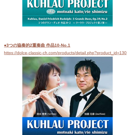
●3つの協奏的2重奏曲 作品10-No.1
https://dolce-classic-ch.com/products/detail.php?product_id=130