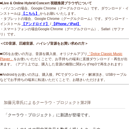
■Live & Online Hybrid Concert 視聴推奨ブラウザについて
・パソコンの場合、Google Chrome（グーグルクローム）です。ダウンロード・イ
ンストールは
【こちら】
からお願いいたします。
・タブレットの場合、Google Chrome（グーグルクローム）です。ダウンロード・
インストール
【アンドロイド】
/
【iPhone／iPad】
・スマートフォンの場合Google Chrome（グーグルクローム）、Safari（サファ
リ）です。
＜CD音源、圧縮音源、ハイレゾ音源をお買い求めの方＞
■iOSをお使いの方は、音源を購入後、オリジナルアプリ
「Dolce Classic Music
Player」
をお使いいただくことで、お手持ちの端末に直接ダウンロード・再生が出
来ます。（アプリ上では、購入した音源の種類に関わらずmp3で再生されます）
■Androidをお使いの方は、購入後、PCでダウンロード・解凍頂き、USBケーブル
などでお手持ちの端末に転送いただくことで、お聴きいただけます。
加藤元章氏によるクーラウ・プロジェクト第2弾
「クーラウ・プロジェクト」に新譜が登場です。