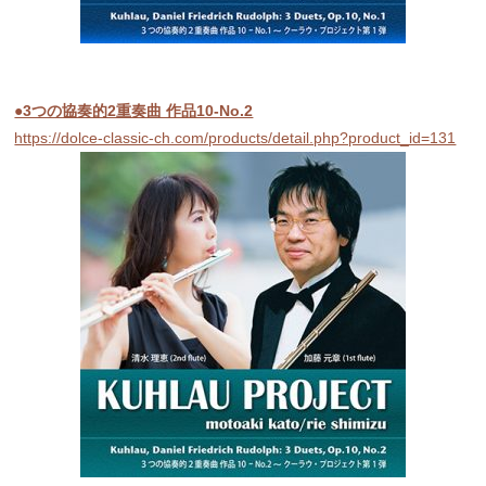
●3つの協奏的2重奏曲 作品10-No.2
https://dolce-classic-ch.com/products/detail.php?product_id=131