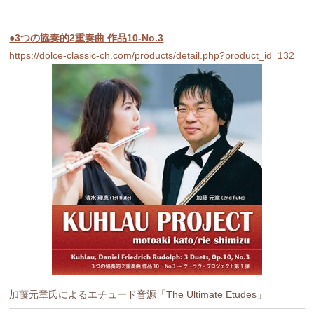
●3つの協奏的2重奏曲 作品10-No.3
https://dolce-classic-ch.com/products/detail.php?product_id=132
加藤元章氏によるエチュード音源「The Ultimate Etudes」