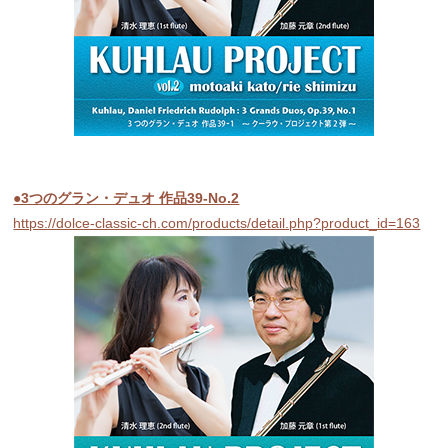
●3つのグラン・デュオ 作品39-No.2
https://dolce-classic-ch.com/products/detail.php?product_id=163