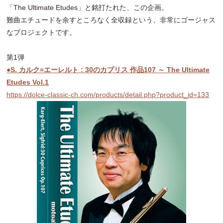
「The Ultimate Etudes」と銘打たれた、この企画。
難曲エチュードを余すところなく全収録という、非常にゴージャス
なプロジェクトです。
第1弾
●S. カルク=エーレルト : 30のカプリス 作品107 ～ The Ultimate
Etudes Vol.1
https://dolce-classic-ch.com/products/detail.php?product_id=133