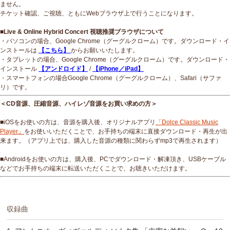
ません。
チケット確認、ご視聴、ともにWebブラウザ上で行うことになります。
■Live & Online Hybrid Concert 視聴推奨ブラウザについて
・パソコンの場合、Google Chrome（グーグルクローム）です。ダウンロード・イ
ンストールは
【こちら】
からお願いいたします。
・タブレットの場合、Google Chrome（グーグルクローム）です。ダウンロード・
インストール
【アンドロイド】
/
【iPhone／iPad】
・スマートフォンの場合Google Chrome（グーグルクローム）、Safari（サファ
リ）です。
＜CD音源、圧縮音源、ハイレゾ音源をお買い求めの方＞
■iOSをお使いの方は、音源を購入後、オリジナルアプリ
「Dolce Classic Music
Player」
をお使いいただくことで、お手持ちの端末に直接ダウンロード・再生が出
来ます。（アプリ上では、購入した音源の種類に関わらずmp3で再生されます）
■Androidをお使いの方は、購入後、PCでダウンロード・解凍頂き、USBケーブル
などでお手持ちの端末に転送いただくことで、お聴きいただけます。
収録曲