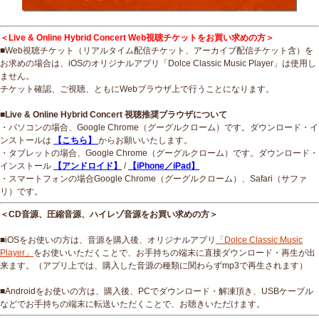
＜Live & Online Hybrid Concert Web視聴チケットをお買い求めの方＞
■Web視聴チケット（リアルタイム配信チケット、アーカイブ配信チケット含）を
お求めの場合は、iOSのオリジナルアプリ「Dolce Classic Music Player」は使用し
ません。
チケット確認、ご視聴、ともにWebブラウザ上で行うことになります。
■Live & Online Hybrid Concert 視聴推奨ブラウザについて
・パソコンの場合、Google Chrome（グーグルクローム）です。ダウンロード・イ
ンストールは
【こちら】
からお願いいたします。
・タブレットの場合、Google Chrome（グーグルクローム）です。ダウンロード・
インストール
【アンドロイド】
/
【iPhone／iPad】
・スマートフォンの場合Google Chrome（グーグルクローム）、Safari（サファ
リ）です。
＜CD音源、圧縮音源、ハイレゾ音源をお買い求めの方＞
■iOSをお使いの方は、音源を購入後、オリジナルアプリ
「Dolce Classic Music
Player」
をお使いいただくことで、お手持ちの端末に直接ダウンロード・再生が出
来ます。（アプリ上では、購入した音源の種類に関わらずmp3で再生されます）
■Androidをお使いの方は、購入後、PCでダウンロード・解凍頂き、USBケーブル
などでお手持ちの端末に転送いただくことで、お聴きいただけます。