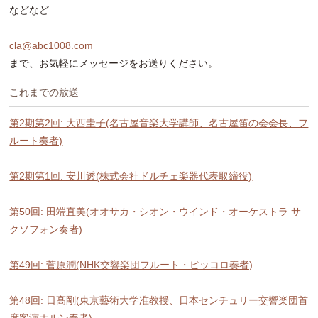
などなど
cla@abc1008.com
まで、お気軽にメッセージをお送りください。
これまでの放送
第2期第2回: 大西圭子(名古屋音楽大学講師、名古屋笛の会会長、フ
ルート奏者)
第2期第1回: 安川透(株式会社ドルチェ楽器代表取締役)
第50回: 田端直美(オオサカ・シオン・ウインド・オーケストラ サ
クソフォン奏者)
第49回: 菅原潤(NHK交響楽団フルート・ピッコロ奏者)
第48回: 日髙剛(東京藝術大学准教授、日本センチュリー交響楽団首
席客演ホルン奏者)