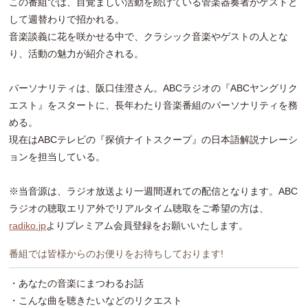
この番組では、目覚ましい活動を続けている管楽器奏者がゲストと
して週替わりで招かれる。
音楽談義に花を咲かせる中で、クラシック音楽やゲストの人とな
り、活動の魅力が紹介される。
パーソナリティは、阪口佳澄さん。ABCラジオの『ABCヤングリク
エスト』をスタートに、長年わたり音楽番組のパーソナリティを務
める。
現在はABCテレビの『探偵ナイトスクープ』の日本語解説ナレーシ
ョンを担当している。
※当音源は、ラジオ放送より一週間遅れての配信となります。ABC
ラジオの聴取エリア外でリアルタイム聴取をご希望の方は、
radiko.jp
よりプレミアム会員登録をお願いいたします。
番組では皆様からのお便りをお待ちしております!
・あなたの音楽にまつわるお話
・こんな曲を聴きたいなどのリクエスト