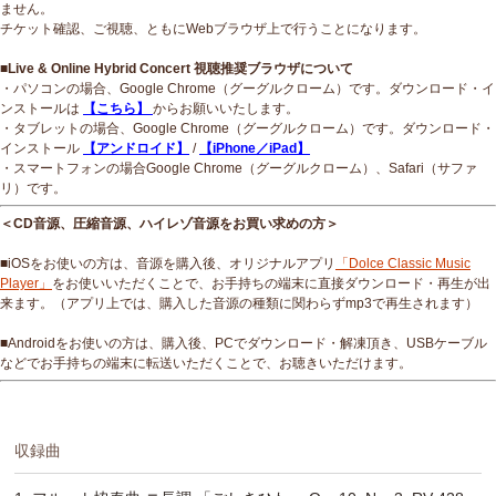
ません。
チケット確認、ご視聴、ともにWebブラウザ上で行うことになります。
■Live & Online Hybrid Concert 視聴推奨ブラウザについて
・パソコンの場合、Google Chrome（グーグルクローム）です。ダウンロード・イ
ンストールは
【こちら】
からお願いいたします。
・タブレットの場合、Google Chrome（グーグルクローム）です。ダウンロード・
インストール
【アンドロイド】
/
【iPhone／iPad】
・スマートフォンの場合Google Chrome（グーグルクローム）、Safari（サファ
リ）です。
＜CD音源、圧縮音源、ハイレゾ音源をお買い求めの方＞
■iOSをお使いの方は、音源を購入後、オリジナルアプリ
「Dolce Classic Music
Player」
をお使いいただくことで、お手持ちの端末に直接ダウンロード・再生が出
来ます。（アプリ上では、購入した音源の種類に関わらずmp3で再生されます）
■Androidをお使いの方は、購入後、PCでダウンロード・解凍頂き、USBケーブル
などでお手持ちの端末に転送いただくことで、お聴きいただけます。
収録曲