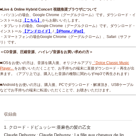
■Live & Online Hybrid Concert 視聴推奨ブラウザについて
・パソコンの場合、Google Chrome（グーグルクローム）です。ダウンロード・イ
ンストールは
【こちら】
からお願いいたします。
・タブレットの場合、Google Chrome（グーグルクローム）です。ダウンロード・
インストール
【アンドロイド】
/
【iPhone／iPad】
・スマートフォンの場合Google Chrome（グーグルクローム）、Safari（サファ
リ）です。
＜CD音源、圧縮音源、ハイレゾ音源をお買い求めの方＞
■iOSをお使いの方は、音源を購入後、オリジナルアプリ
「Dolce Classic Music
Player」
をお使いいただくことで、お手持ちの端末に直接ダウンロード・再生が出
来ます。（アプリ上では、購入した音源の種類に関わらずmp3で再生されます）
■Androidをお使いの方は、購入後、PCでダウンロード・解凍頂き、USBケーブル
などでお手持ちの端末に転送いただくことで、お聴きいただけます。
収録曲
1. クロード・ドビュッシー:亜麻色の髪の乙女
Claude Debussy : Claude Debussy : La fille aux cheveux de lin