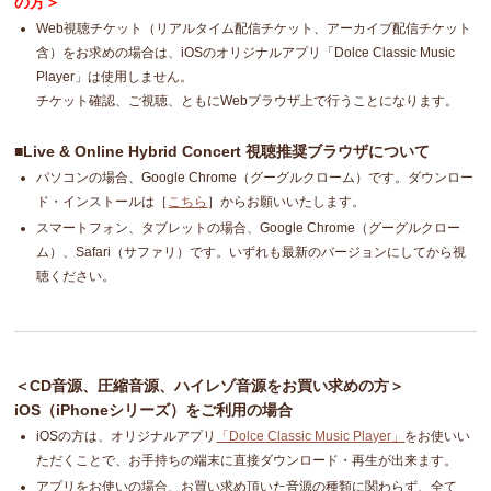
の方＞
Web視聴チケット（リアルタイム配信チケット、アーカイブ配信チケット
含）をお求めの場合は、iOSのオリジナルアプリ「Dolce Classic Music
Player」は使用しません。
チケット確認、ご視聴、ともにWebブラウザ上で行うことになります。
■Live & Online Hybrid Concert 視聴推奨ブラウザについて
パソコンの場合、Google Chrome（グーグルクローム）です。ダウンロー
ド・インストールは［
こちら
］からお願いいたします。
スマートフォン、タブレットの場合、Google Chrome（グーグルクロー
ム）、Safari（サファリ）です。いずれも最新のバージョンにしてから視
聴ください。
＜CD音源、圧縮音源、ハイレゾ音源をお買い求めの方＞
iOS（iPhoneシリーズ）をご利用の場合
iOSの方は、オリジナルアプリ
「Dolce Classic Music Player」
をお使いい
ただくことで、お手持ちの端末に直接ダウンロード・再生が出来ます。
アプリをお使いの場合、お買い求め頂いた音源の種類に関わらず、全て