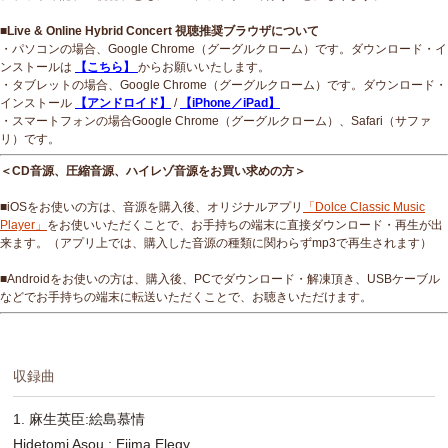
■Live & Online Hybrid Concert 視聴推奨ブラウザについて
・パソコンの場合、Google Chrome（グーグルクローム）です。ダウンロード・イ
ンストールは
【こちら】
からお願いいたします。
・タブレットの場合、Google Chrome（グーグルクローム）です。ダウンロード・
インストール
【アンドロイド】
/
【iPhone／iPad】
・スマートフォンの場合Google Chrome（グーグルクローム）、Safari（サファ
リ）です。
＜CD音源、圧縮音源、ハイレゾ音源をお買い求めの方＞
■iOSをお使いの方は、音源を購入後、オリジナルアプリ
「Dolce Classic Music
Player」
をお使いいただくことで、お手持ちの端末に直接ダウンロード・再生が出
来ます。（アプリ上では、購入した音源の種類に関わらずmp3で再生されます）
■Androidをお使いの方は、購入後、PCでダウンロード・解凍頂き、USBケーブル
などでお手持ちの端末に転送いただくことで、お聴きいただけます。
収録曲
1. 麻生英臣:絵島慕情
Hidetomi Asou : Ejima Elegy