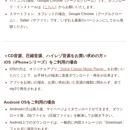
パソコンの場合、Google Chrome（グーグルクローム）です。ダウンロー
ド・インストールは［
こちら
］からお願いいたします。
スマートフォン、タブレットの場合、Google Chrome（グーグルクロー
ム）、Safari（サファリ）です。いずれも最新のバージョンにしてから視
聴ください。
＜CD音源、圧縮音源、ハイレゾ音源をお買い求めの方＞
iOS（iPhoneシリーズ）をご利用の場合
iOSの方は、オリジナルアプリ
「Dolce Classic Music Player」
をお使いい
ただくことで、お手持ちの端末に直接ダウンロード・再生が出来ます。
アプリをお使いの場合、お買い求め頂いた音源の種類に関わらず、全て
mp3で再生されます。
Android OSをご利用の場合
Androidの方は購入後、マイページよりダウンロードができます。ダウン
ロード後、Zipファイル（圧縮ファイル）を解凍してお聴き下さい。
Android上でのダウンロードは、一般的に内部ストレージの「Download」
フォルダに保存されます。