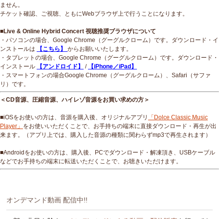
ません。
チケット確認、ご視聴、ともにWebブラウザ上で行うことになります。
■Live & Online Hybrid Concert 視聴推奨ブラウザについて
・パソコンの場合、Google Chrome（グーグルクローム）です。ダウンロード・イ
ンストールは
【こちら】
からお願いいたします。
・タブレットの場合、Google Chrome（グーグルクローム）です。ダウンロード・
インストール
【アンドロイド】
/
【iPhone／iPad】
・スマートフォンの場合Google Chrome（グーグルクローム）、Safari（サファ
リ）です。
＜CD音源、圧縮音源、ハイレゾ音源をお買い求めの方＞
■iOSをお使いの方は、音源を購入後、オリジナルアプリ
「Dolce Classic Music
Player」
をお使いいただくことで、お手持ちの端末に直接ダウンロード・再生が出
来ます。（アプリ上では、購入した音源の種類に関わらずmp3で再生されます）
■Androidをお使いの方は、購入後、PCでダウンロード・解凍頂き、USBケーブル
などでお手持ちの端末に転送いただくことで、お聴きいただけます。
オンデマンド動画 配信中!!