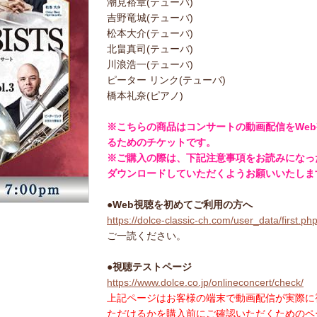
潮見裕章(テューバ)
吉野竜城(テューバ)
松本大介(テューバ)
北畠真司(テューバ)
川浪浩一(テューバ)
ピーター リンク(テューバ)
橋本礼奈(ピアノ)
※こちらの商品はコンサートの動画配信をWe
るためのチケットです。
※ご購入の際は、下記注意事項をお読みになっ
ダウンロードしていただくようお願いいたしま
●Web視聴を初めてご利用の方へ
https://dolce-classic-ch.com/user_data/first.ph
ご一読ください。
●視聴テストページ
https://www.dolce.co.jp/onlineconcert/check/
上記ページはお客様の端末で動画配信が実際に
ただけるかを購入前にご確認いただくためのペ