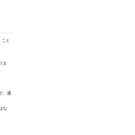
くこと
けま
で、通
はな