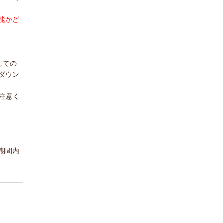
能かど
しての
ダウン
注意く
期間内