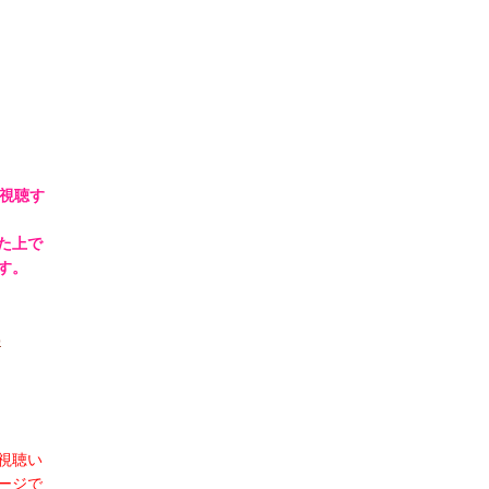
b視聴す
た上で
す。
p
視聴い
ージで