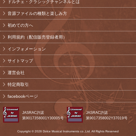
ドルチェ・クラシックチャンネルとは
音源ファイルの種類と楽しみ方
初めての方へ
利用規約（配信販売登録者用）
インフォメーション
サイトマップ
運営会社
特定商取引
facebookページ
JASRAC許諾
JASRAC許諾
第9017358001Y30005号
第9017358002Y37019号
Copyright © 2026 Dolce Musical Instruments co.,Ltd. All Rights Reserved