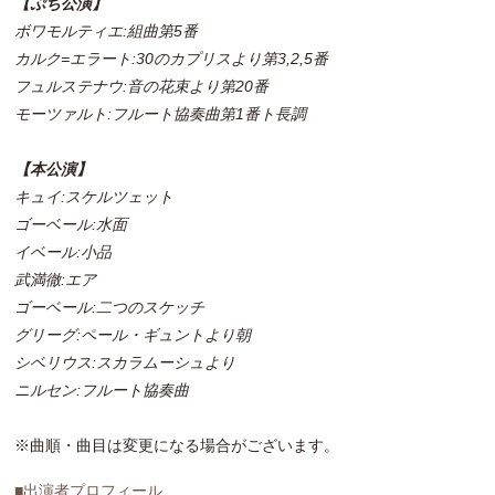
【ぷち公演】
ボワモルティエ:組曲第5番
カルク=エラート:30のカプリスより第3,2,5番
フュルステナウ:音の花束より第20番
モーツァルト:フルート協奏曲第1番ト長調
【本公演】
キュイ:スケルツェット
ゴーベール:水面
イベール:小品
武満徹:エア
ゴーベール:二つのスケッチ
グリーグ:ペール・ギュントより朝
シベリウス:スカラムーシュより
ニルセン:フルート協奏曲
※曲順・曲目は変更になる場合がございます。
■出演者プロフィール