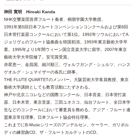
神田 寛明 Hiroaki Kanda
NHK交響楽団首席フルート奏者、桐朋学園大学教授。
1991年第5回日本フルートコンベンションコンクールおよび第8回
日本管打楽器コンクールにおいて第1位。1992年ソウルにおいてA.
ジョリヴェのフルート協奏曲を韓国初演。1993年東京藝術大学卒
業。1995年より1年間ウィーン国立音楽大学に留学。2007年東京
藝術大学大学院修了。安宅賞受賞。
赤星恵一、金昌国、細川順三、ヴォルフガング・シュルツ、ハンス
ゲオルグ・シュマイザーの各氏に師事。
THE FLUTE QUARTETのメンバー。大阪芸術大学客員教授、東京
藝術大学講師としても教育活動にたずさわる。
神戸や北京ニコレなどの国際コンクール、日本音楽、日本管打楽
器、日本木管、東京音楽、三田ユネスコ、仙台フルート、全日本学
生などのコンクールにおいて審査員を務める。アジア・フルート連
盟東京常任理事。日本フルート協会特任理事。
これまでにB-Musicシリーズのアンデルセン、ケーラー、ガリボル
ディの練習曲CD、ザ・フルートカルテットのCD、