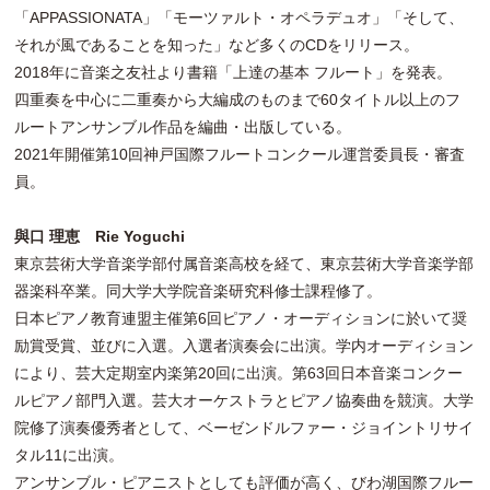
「APPASSIONATA」「モーツァルト・オペラデュオ」「そして、
それが風であることを知った」など多くのCDをリリース。
2018年に音楽之友社より書籍「上達の基本 フルート」を発表。
四重奏を中心に二重奏から大編成のものまで60タイトル以上のフ
ルートアンサンブル作品を編曲・出版している。
2021年開催第10回神戸国際フルートコンクール運営委員長・審査
員。
與口 理恵 Rie Yoguchi
東京芸術大学音楽学部付属音楽高校を経て、東京芸術大学音楽学部
器楽科卒業。同大学大学院音楽研究科修士課程修了。
日本ピアノ教育連盟主催第6回ピアノ・オーディションに於いて奨
励賞受賞、並びに入選。入選者演奏会に出演。学内オーディション
により、芸大定期室内楽第20回に出演。第63回日本音楽コンクー
ルピアノ部門入選。芸大オーケストラとピアノ協奏曲を競演。大学
院修了演奏優秀者として、ベーゼンドルファー・ジョイントリサイ
タル11に出演。
アンサンブル・ピアニストとしても評価が高く、びわ湖国際フルー