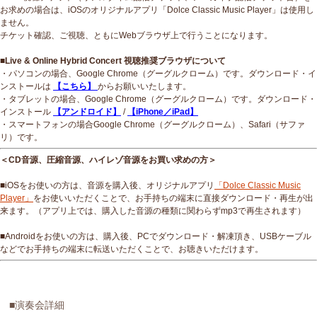
お求めの場合は、iOSのオリジナルアプリ「Dolce Classic Music Player」は使用し
ません。
チケット確認、ご視聴、ともにWebブラウザ上で行うことになります。
■Live & Online Hybrid Concert 視聴推奨ブラウザについて
・パソコンの場合、Google Chrome（グーグルクローム）です。ダウンロード・イ
ンストールは
【こちら】
からお願いいたします。
・タブレットの場合、Google Chrome（グーグルクローム）です。ダウンロード・
インストール
【アンドロイド】
/
【iPhone／iPad】
・スマートフォンの場合Google Chrome（グーグルクローム）、Safari（サファ
リ）です。
＜CD音源、圧縮音源、ハイレゾ音源をお買い求めの方＞
■iOSをお使いの方は、音源を購入後、オリジナルアプリ
「Dolce Classic Music
Player」
をお使いいただくことで、お手持ちの端末に直接ダウンロード・再生が出
来ます。（アプリ上では、購入した音源の種類に関わらずmp3で再生されます）
■Androidをお使いの方は、購入後、PCでダウンロード・解凍頂き、USBケーブル
などでお手持ちの端末に転送いただくことで、お聴きいただけます。
■演奏会詳細