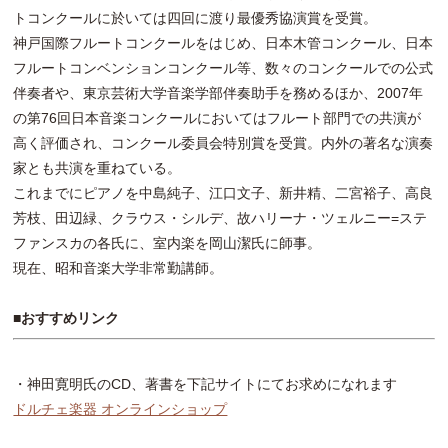
トコンクールに於いては四回に渡り最優秀協演賞を受賞。
神戸国際フルートコンクールをはじめ、日本木管コンクール、日本
フルートコンベンションコンクール等、数々のコンクールでの公式
伴奏者や、東京芸術大学音楽学部伴奏助手を務めるほか、2007年
の第76回日本音楽コンクールにおいてはフルート部門での共演が
高く評価され、コンクール委員会特別賞を受賞。内外の著名な演奏
家とも共演を重ねている。
これまでにピアノを中島純子、江口文子、新井精、二宮裕子、高良
芳枝、田辺緑、クラウス・シルデ、故ハリーナ・ツェルニー=ステ
ファンスカの各氏に、室内楽を岡山潔氏に師事。
現在、昭和音楽大学非常勤講師。
■おすすめリンク
・神田寛明氏のCD、著書を下記サイトにてお求めになれます
ドルチェ楽器 オンラインショップ