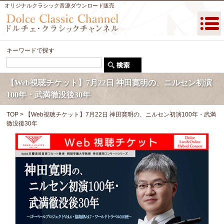
オリジナルクラシック音源ダウンロード販売
キーワードで探す
【Web視聴チケット】7月22日 神田寛明の、ニルセン初演
100年・武満徹没後30年
TOP
> 【Web視聴チケット】7月22日 神田寛明の、ニルセン初演100年・武満
徹没後30年