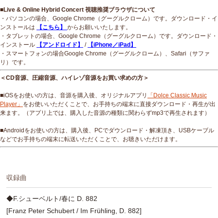
■Live & Online Hybrid Concert 視聴推奨ブラウザについて
・パソコンの場合、Google Chrome（グーグルクローム）です。ダウンロード・イ
ンストールは
【こちら】
からお願いいたします。
・タブレットの場合、Google Chrome（グーグルクローム）です。ダウンロード・
インストール
【アンドロイド】
/
【iPhone／iPad】
・スマートフォンの場合Google Chrome（グーグルクローム）、Safari（サファ
リ）です。
＜CD音源、圧縮音源、ハイレゾ音源をお買い求めの方＞
■iOSをお使いの方は、音源を購入後、オリジナルアプリ
「Dolce Classic Music
Player」
をお使いいただくことで、お手持ちの端末に直接ダウンロード・再生が出
来ます。（アプリ上では、購入した音源の種類に関わらずmp3で再生されます）
■Androidをお使いの方は、購入後、PCでダウンロード・解凍頂き、USBケーブル
などでお手持ちの端末に転送いただくことで、お聴きいただけます。
収録曲
◆F.シューベルト/春に D. 882
[Franz Peter Schubert / Im Frühling, D. 882]