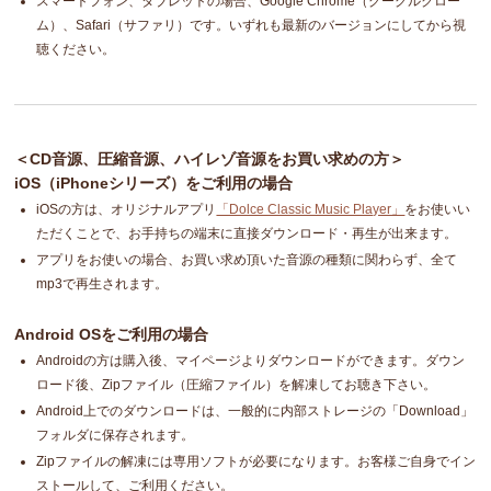
スマートフォン、タブレットの場合、Google Chrome（グーグルクロー
ム）、Safari（サファリ）です。いずれも最新のバージョンにしてから視
聴ください。
＜CD音源、圧縮音源、ハイレゾ音源をお買い求めの方＞
iOS（iPhoneシリーズ）をご利用の場合
iOSの方は、オリジナルアプリ
「Dolce Classic Music Player」
をお使いい
ただくことで、お手持ちの端末に直接ダウンロード・再生が出来ます。
アプリをお使いの場合、お買い求め頂いた音源の種類に関わらず、全て
mp3で再生されます。
Android OSをご利用の場合
Androidの方は購入後、マイページよりダウンロードができます。ダウン
ロード後、Zipファイル（圧縮ファイル）を解凍してお聴き下さい。
Android上でのダウンロードは、一般的に内部ストレージの「Download」
フォルダに保存されます。
Zipファイルの解凍には専用ソフトが必要になります。お客様ご自身でイン
ストールして、ご利用ください。