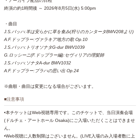
・アーカイブ配信の日程
終演の約1時間後 ～ 2026年8月5日(水) 5:00pm
・曲目
J.S.バッハ:羊は安らかに草を食み(狩りのカンタータBWV208より)
A.F.ドップラー:ヴァラキア地方の歌 Op.10
J.S.バッハ:トリオソナタG-dur BWV1039
G.ロッシーニ(F.ドップラー編):セヴィリアの理髪師
J.S.バッハ:ソナタA-dur BWV1032
A.F.ドップラー:プラハの思い出 Op.24
※曲順・曲目は変更になる場合がございます。
■注意事項
•本チケットはWeb視聴専用です。このチケットで、当日演奏会場
(ドルチェ・アートホール Osaka)にご入場いただくことはできませ
ん。
•Web視聴に人数制限はございません。(LIVE入場のみ入場者数に上