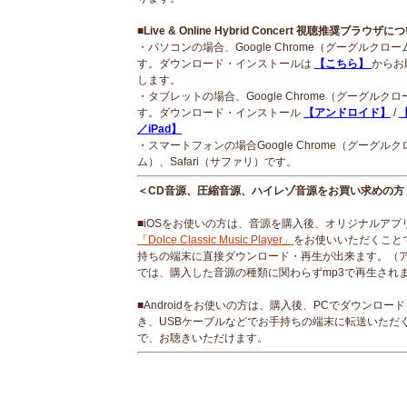
■Live & Online Hybrid Concert 視聴推奨ブラウザに
・パソコンの場合、Google Chrome（グーグルクロ
す。ダウンロード・インストールは
【こちら】
からお
します。
・タブレットの場合、Google Chrome（グーグルク
す。ダウンロード・インストール
【アンドロイド】
/
【
／iPad】
・スマートフォンの場合Google Chrome（グーグルク
ム）、Safari（サファリ）です。
＜CD音源、圧縮音源、ハイレゾ音源をお買い求めの方
■iOSをお使いの方は、音源を購入後、オリジナルアプ
「Dolce Classic Music Player」
をお使いいただくこと
持ちの端末に直接ダウンロード・再生が出来ます。（
では、購入した音源の種類に関わらずmp3で再生され
■Androidをお使いの方は、購入後、PCでダウンロー
き、USBケーブルなどでお手持ちの端末に転送いただ
で、お聴きいただけます。