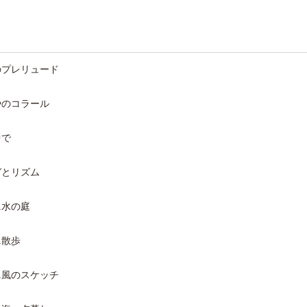
辺のプレリュード
もやのコラール
中で
ーガとリズム
.水の庭
.散歩
3.風のスケッチ