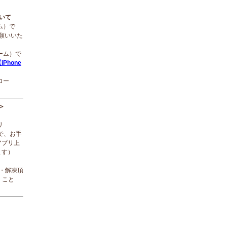
ついて
ーム）で
願いいた
ローム）で
iPhone
ロー
＞
リ
で、お手
アプリ上
ます）
ド・解凍頂
くこと