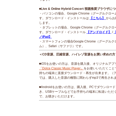
■Live & Online Hybrid Concert 視聴推奨ブラウザに
・パソコンの場合、Google Chrome（グーグルクロ
す。ダウンロード・インストールは
【こちら】
からお
します。
・タブレットの場合、Google Chrome（グーグルク
す。ダウンロード・インストール
【アンドロイド】
/
【
／iPad】
・スマートフォンの場合Google Chrome（グーグルク
ム）、Safari（サファリ）です。
＜CD音源、圧縮音源、ハイレゾ音源をお買い求めの方
■iOSをお使いの方は、音源を購入後、オリジナルアプ
「Dolce Classic Music Player」
をお使いいただくこと
持ちの端末に直接ダウンロード・再生が出来ます。（
では、購入した音源の種類に関わらずmp3で再生され
■Androidをお使いの方は、購入後、PCでダウンロー
き、USBケーブルなどでお手持ちの端末に転送いただ
で、お聴きいただけます。