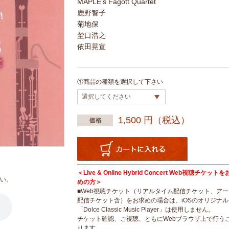
MAPLE's Fagott Quartet
鹿野智子
菊地保
埜口浩之
依田晃宣
①商品の種類を選択して下さい
1,500
円（税込）
＜Live & Online Hybrid Concert Web視聴チケッ
い。
めの方＞
■Web視聴チケット（リアルタイム配信チケット、ア
配信チケット含）をお求めの場合は、iOSのオリジナ
「Dolce Classic Music Player」は使用しません。
チケット確認、ご視聴、ともにWebブラウザ上で行う
ります。