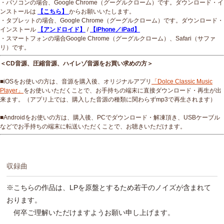
・パソコンの場合、Google Chrome（グーグルクローム）です。ダウンロード・イ
ンストールは
【こちら】
からお願いいたします。
・タブレットの場合、Google Chrome（グーグルクローム）です。ダウンロード・
インストール
【アンドロイド】
/
【iPhone／iPad】
・スマートフォンの場合Google Chrome（グーグルクローム）、Safari（サファ
リ）です。
＜CD音源、圧縮音源、ハイレゾ音源をお買い求めの方＞
■iOSをお使いの方は、音源を購入後、オリジナルアプリ
「Dolce Classic Music
Player」
をお使いいただくことで、お手持ちの端末に直接ダウンロード・再生が出
来ます。（アプリ上では、購入した音源の種類に関わらずmp3で再生されます）
■Androidをお使いの方は、購入後、PCでダウンロード・解凍頂き、USBケーブル
などでお手持ちの端末に転送いただくことで、お聴きいただけます。
収録曲
※こちらの作品は、LPを原盤とするため若干のノイズが含まれて
おります。
何卒ご理解いただけますようお願い申し上げます。