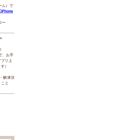
ローム）で
iPhone
ロー
＞
リ
で、お手
アプリ上
ます）
ド・解凍頂
くこと