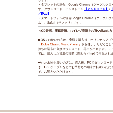
します。
・タブレットの場合、Google Chrome（グーグルク
す。ダウンロード・インストール
【アンドロイド】
/
【
／iPad】
・スマートフォンの場合Google Chrome（グーグルク
ム）、Safari（サファリ）です。
＜CD音源、圧縮音源、ハイレゾ音源をお買い求めの方
■iOSをお使いの方は、音源を購入後、オリジナルアプ
「Dolce Classic Music Player」
をお使いいただくこと
持ちの端末に直接ダウンロード・再生が出来ます。（
では、購入した音源の種類に関わらずmp3で再生され
■Androidをお使いの方は、購入後、PCでダウンロー
き、USBケーブルなどでお手持ちの端末に転送いただ
で、お聴きいただけます。