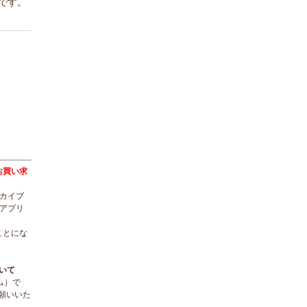
です。
トをお買い求
ーカイブ
ルアプリ
ことにな
ついて
ーム）で
願いいた