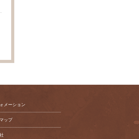
ォメーション
マップ
社