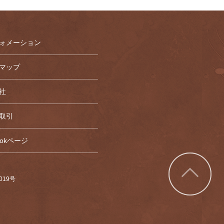
ォメーション
マップ
社
取引
bookページ
7019号