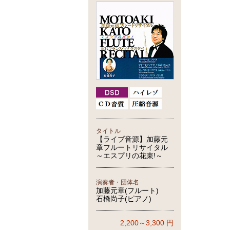
タイトル
【ライブ音源】加藤元
章フルートリサイタル
～エスプリの花束!～
演奏者・団体名
加藤元章(フルート)
石橋尚子(ピアノ)
2,200～3,300
円