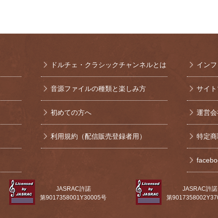
ドルチェ・クラシックチャンネルとは
インフ
音源ファイルの種類と楽しみ方
サイト
初めての方へ
運営会
利用規約（配信販売登録者用）
特定商
face
JASRAC許諾
JASRAC許諾
第9017358001Y30005号
第9017358002Y3