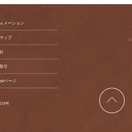
ォメーション
マップ
社
取引
bookページ
7019号