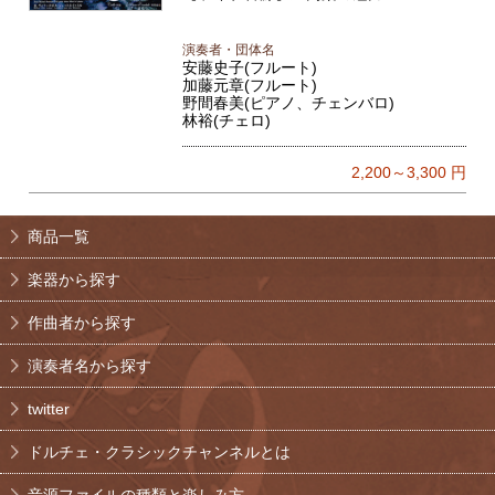
演奏者・団体名
安藤史子(フルート)
加藤元章(フルート)
野間春美(ピアノ、チェンバロ)
林裕(チェロ)
2,200～3,300
円
商品一覧
楽器から探す
作曲者から探す
演奏者名から探す
twitter
ドルチェ・クラシックチャンネルとは
音源ファイルの種類と楽しみ方