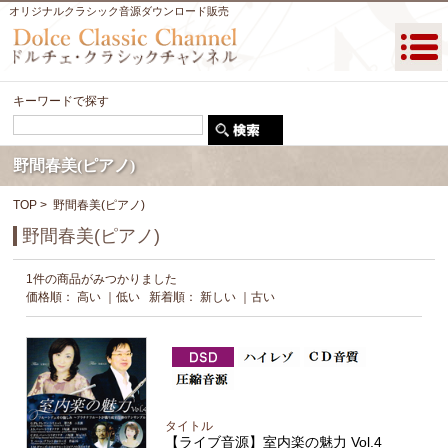
オリジナルクラシック音源ダウンロード販売
キーワードで探す
野間春美(ピアノ)
TOP
> 野間春美(ピアノ)
野間春美(ピアノ)
1件の商品がみつかりました
価格順：
高い
｜
低い
新着順：
新しい
｜
古い
タイトル
【ライブ音源】室内楽の魅力 Vol.4