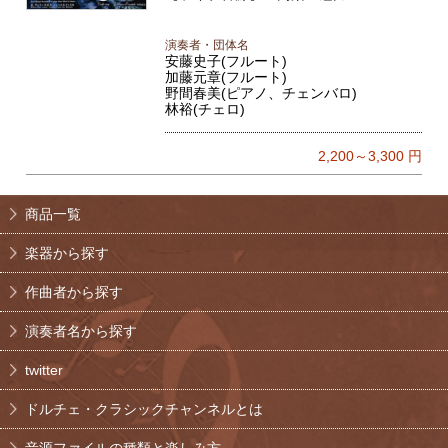
演奏者・団体名
安藤史子(フルート)
加藤元章(フルート)
野間春美(ピアノ、チェンバロ)
林裕(チェロ)
2,200～3,300
円
商品一覧
楽器から探す
作曲者から探す
演奏者名から探す
twitter
ドルチェ・クラシックチャンネルとは
音源ファイルの種類と楽しみ方