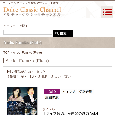
オリジナルクラシック音源ダウンロード販売
キーワードで探す
Ando, Fumiko (Flute)
TOP
> Ando, Fumiko (Flute)
Ando, Fumiko (Flute)
1件の商品がみつかりました
価格順：
高い
｜
低い
新着順：
新しい
｜
古い
タイトル
【ライブ音源】室内楽の魅力 Vol.4