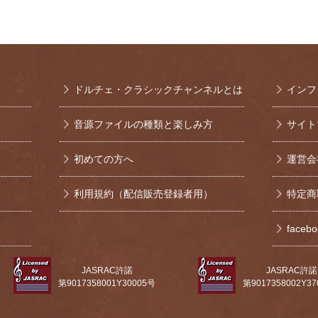
ドルチェ・クラシックチャンネルとは
インフ
音源ファイルの種類と楽しみ方
サイト
初めての方へ
運営会
利用規約（配信販売登録者用）
特定商
face
JASRAC許諾
JASRAC許諾
第9017358001Y30005号
第9017358002Y3