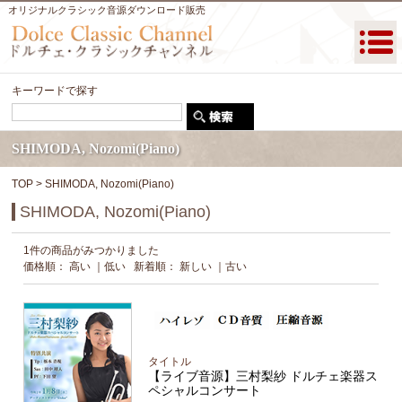
オリジナルクラシック音源ダウンロード販売
キーワードで探す
SHIMODA, Nozomi(Piano)
TOP
> SHIMODA, Nozomi(Piano)
SHIMODA, Nozomi(Piano)
1件の商品がみつかりました
価格順：
高い
｜
低い
新着順：
新しい
｜
古い
タイトル
【ライブ音源】三村梨紗 ドルチェ楽器ス
ペシャルコンサート