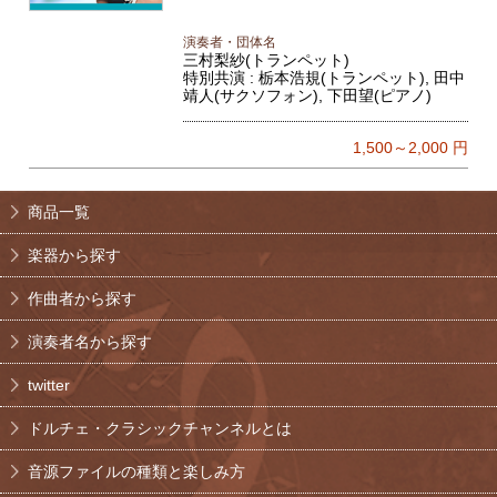
演奏者・団体名
三村梨紗(トランペット)
特別共演 : 栃本浩規(トランペット), 田中
靖人(サクソフォン), 下田望(ピアノ)
1,500～2,000
円
商品一覧
楽器から探す
作曲者から探す
演奏者名から探す
twitter
ドルチェ・クラシックチャンネルとは
音源ファイルの種類と楽しみ方