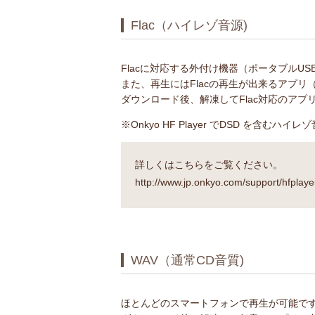
Flac（ハイレゾ音源)
Flacに対応する外付け機器（ポータブルUS
また、再生にはFlacの再生が出来るアプリ（On
ダウンロード後、解凍してFlac対応のアプ
※Onkyo HF Player でDSD を
詳しくはこちらをご覧ください。
http://www.jp.onkyo.com/support/hfplaye
WAV（通常CD音質)
ほとんどのスマートフォンで再生が可能で