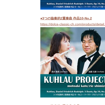
●3つの協奏的2重奏曲 作品10-No.2
https://dolce-classic-ch.com/products/deta