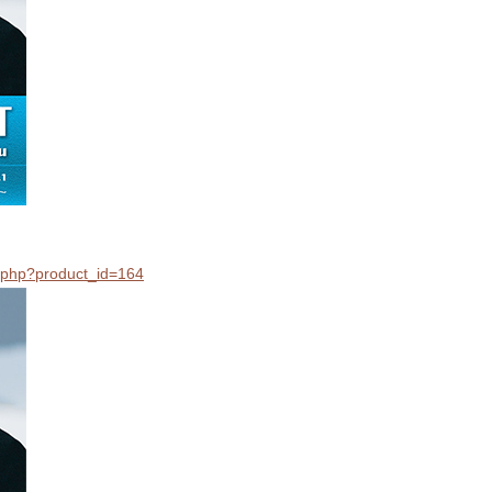
il.php?product_id=164