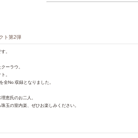
クト第2弾
です。
たクーラウ。
クト。
を全No.収録となりました。
水理恵氏のお二人。
る珠玉の室内楽、ぜひお楽しみください。