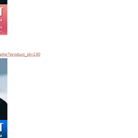
il.php?product_id=130