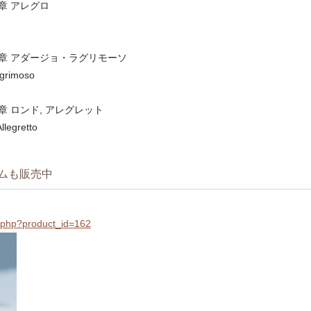
楽章 アレグロ
第2楽章 アダージョ・ラグリモーソ
agrimoso
3楽章 ロンド, アレグレット
llegretto
ムも販売中
il.php?product_id=162