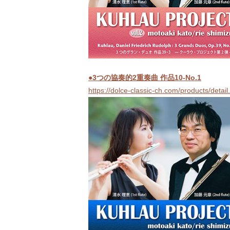
●3つの協奏的2重奏曲 作品10-No.1
https://dolce-classic-ch.com/products/deta