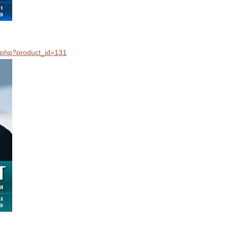
il.php?product_id=131