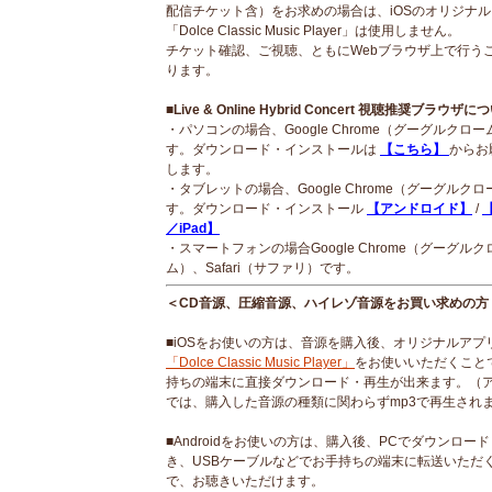
配信チケット含）をお求めの場合は、iOSのオリジナ
「Dolce Classic Music Player」は使用しません。
チケット確認、ご視聴、ともにWebブラウザ上で行う
ります。
■Live & Online Hybrid Concert 視聴推奨ブラウザに
・パソコンの場合、Google Chrome（グーグルクロ
す。ダウンロード・インストールは
【こちら】
からお
します。
・タブレットの場合、Google Chrome（グーグルク
す。ダウンロード・インストール
【アンドロイド】
/
【
／iPad】
・スマートフォンの場合Google Chrome（グーグルク
ム）、Safari（サファリ）です。
＜CD音源、圧縮音源、ハイレゾ音源をお買い求めの方
■iOSをお使いの方は、音源を購入後、オリジナルアプ
「Dolce Classic Music Player」
をお使いいただくこと
持ちの端末に直接ダウンロード・再生が出来ます。（
では、購入した音源の種類に関わらずmp3で再生され
■Androidをお使いの方は、購入後、PCでダウンロー
き、USBケーブルなどでお手持ちの端末に転送いただ
で、お聴きいただけます。