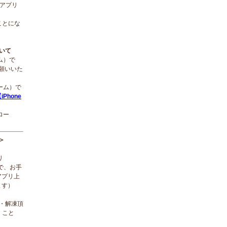
ルアプリ
ことにな
ついて
ーム）で
願いいた
ローム）で
iPhone
ロー
＞
リ
で、お手
アプリ上
ます）
ド・解凍頂
くこと