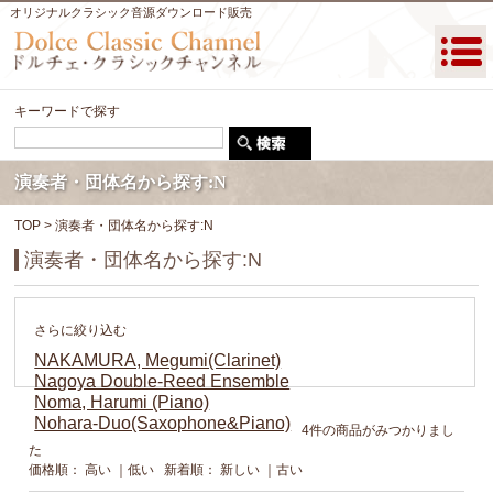
オリジナルクラシック音源ダウンロード販売
キーワードで探す
演奏者・団体名から探す:N
TOP
> 演奏者・団体名から探す:N
演奏者・団体名から探す:N
さらに絞り込む
NAKAMURA, Megumi(Clarinet)
Nagoya Double-Reed Ensemble
Noma, Harumi (Piano)
Nohara-Duo(Saxophone&Piano)
4件の商品がみつかりまし
た
価格順：
高い
｜
低い
新着順：
新しい
｜
古い