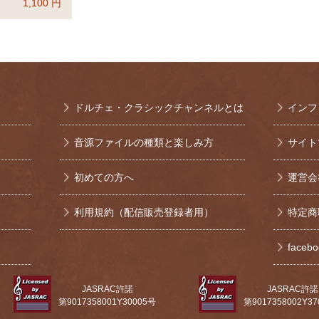
1,100
円
ドルチェ・クラシックチャンネルとは
インフ
音源ファイルの種類と楽しみ方
サイト
初めての方へ
運営会
利用規約（配信販売登録者用）
特定商
face
JASRAC許諾
JASRAC許諾
第9017358001Y30005号
第9017358002Y3