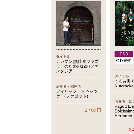
タイトル
テレマン|無伴奏ファゴ
ットのための12のファ
ンタジア
タイトル
くるみ割り
Nutcrack
演奏者・団体名
フィリップ・トゥッツ
ァー(ファゴット)
演奏者・団
Fagott En
2,400
円
Dolcissimo
Hermann
2,