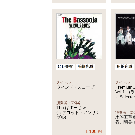
タイトル
タイトル
ウィンド・スコープ
PremiumC
Vol.1 
～Selecte
演奏者・団体名
The ばすーじゃ
(ファゴット・アンサン
演奏者・団
ブル)
木管五重
香川明美(
1,100
円