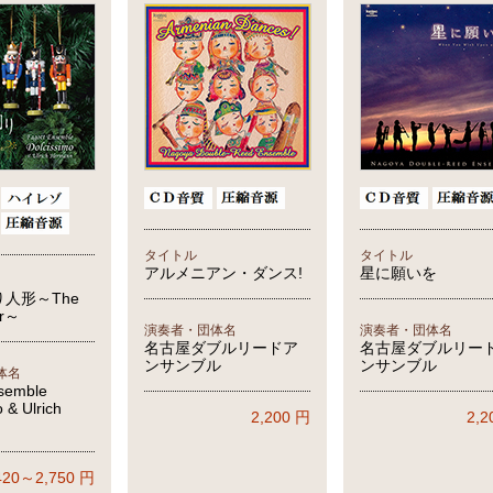
タイトル
タイトル
アルメニアン・ダンス!
星に願いを
人形～The
er～
演奏者・団体名
演奏者・団体名
名古屋ダブルリードア
名古屋ダブルリー
ンサンブル
ンサンブル
体名
semble
 & Ulrich
2,200
円
2,2
420～2,750
円