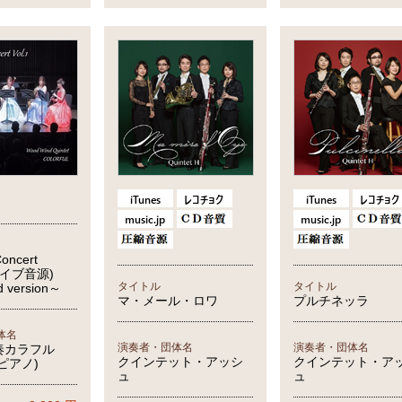
oncert
(ライブ音源)
タイトル
タイトル
d version～
マ・メール・ロワ
プルチネッラ
体名
演奏者・団体名
演奏者・団体名
奏カラフル
クインテット・アッシ
クインテット・ア
ピアノ)
ュ
ュ