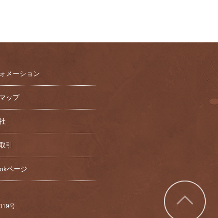
ォメーション
マップ
社
取引
bookページ
7019号