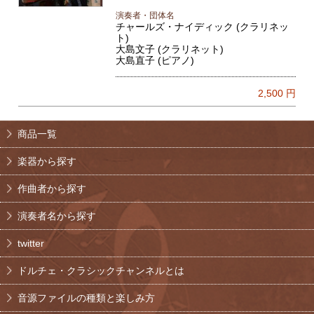
演奏者・団体名
チャールズ・ナイディック (クラリネッ
ト)
大島文子 (クラリネット)
大島直子 (ピアノ)
2,500
円
商品一覧
楽器から探す
作曲者から探す
演奏者名から探す
twitter
ドルチェ・クラシックチャンネルとは
音源ファイルの種類と楽しみ方