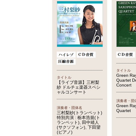
タイトル
Green Ra
タイトル
Quartet D
【ライブ音源】三村梨
Concert
紗 ドルチェ楽器スペシ
ャルコンサート
演奏者・団
Green Ra
演奏者・団体名
Quartet
三村梨紗(トランペット)
特別共演 : 栃本浩規(ト
ランペット), 田中靖人
(サクソフォン), 下田望
(ピアノ)