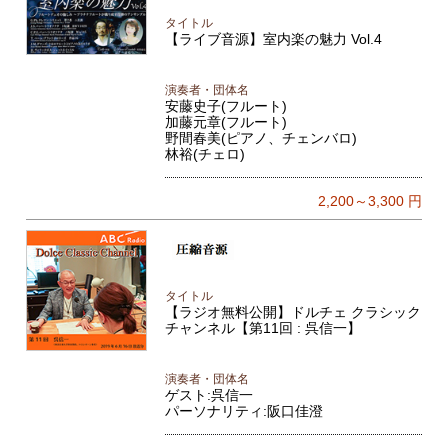
タイトル
【ライブ音源】室内楽の魅力 Vol.4
演奏者・団体名
安藤史子(フルート)
加藤元章(フルート)
野間春美(ピアノ、チェンバロ)
林裕(チェロ)
2,200～3,300
円
タイトル
【ラジオ無料公開】ドルチェ クラシック
チャンネル【第11回 : 呉信一】
演奏者・団体名
ゲスト:呉信一
パーソナリティ:阪口佳澄