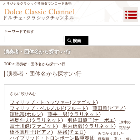
オリジナルクラシック音源ダウンロード販売
キーワードで探す
演奏者・団体名から探す:ハ行
TOP
> 演奏者・団体名から探す:ハ行
演奏者・団体名から探す:ハ行
さらに絞り込む
フィリップ・トゥッツァー(ファゴット)
フィリップ・ベルノルド(フルート)
藤田雅(ピアノ)
濵地宗(ホルン)
藤井一男(クラリネット)
福島伸夫(クラリネット)
羽佐田優子(オーボエ)
19件の
冨士川健(ファゴット)
堀内信彦(クラリネット)
商品が
橋本真理子(ピアノ)
林裕(チェロ)
みつかりました
ハイブリッド・トロンボーン四重奏団
価格順：
高い
｜
低い
新