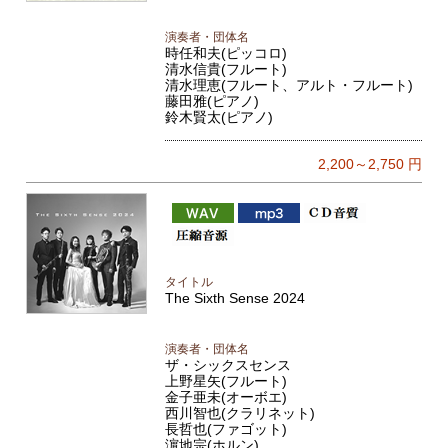
演奏者・団体名
時任和夫(ピッコロ)
清水信貴(フルート)
清水理恵(フルート、アルト・フルート)
藤田雅(ピアノ)
鈴木賢太(ピアノ)
2,200～2,750
円
タイトル
The Sixth Sense 2024
演奏者・団体名
ザ・シックスセンス
上野星矢(フルート)
金子亜未(オーボエ)
西川智也(クラリネット)
長哲也(ファゴット)
濵地宗(ホルン)