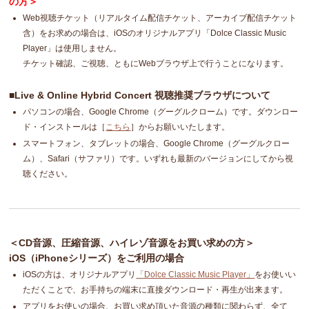
の方＞
Web視聴チケット（リアルタイム配信チケット、アーカイブ配信チケット
含）をお求めの場合は、iOSのオリジナルアプリ「Dolce Classic Music
Player」は使用しません。
チケット確認、ご視聴、ともにWebブラウザ上で行うことになります。
■Live & Online Hybrid Concert 視聴推奨ブラウザについて
パソコンの場合、Google Chrome（グーグルクローム）です。ダウンロー
ド・インストールは［
こちら
］からお願いいたします。
スマートフォン、タブレットの場合、Google Chrome（グーグルクロー
ム）、Safari（サファリ）です。いずれも最新のバージョンにしてから視
聴ください。
＜CD音源、圧縮音源、ハイレゾ音源をお買い求めの方＞
iOS（iPhoneシリーズ）をご利用の場合
iOSの方は、オリジナルアプリ
「Dolce Classic Music Player」
をお使いい
ただくことで、お手持ちの端末に直接ダウンロード・再生が出来ます。
アプリをお使いの場合、お買い求め頂いた音源の種類に関わらず、全て