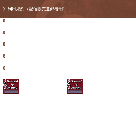
利用規約（配信販売登録者用）
インフォメーション
サイトマップ
運営会社
特定商取引
facebookページ
JASRAC許諾
JASRAC許諾
第9017358001Y30005号
第9017358002Y37019号
Copyright © 2026 Dolce Musical Instruments co.,Ltd. All Rights Reserved