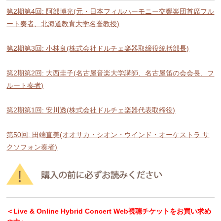
第2期第4回: 阿部博光(元・日本フィルハーモニー交響楽団首席フル
ート奏者、北海道教育大学名誉教授)
第2期第3回: 小林良(株式会社ドルチェ楽器取締役統括部長)
第2期第2回: 大西圭子(名古屋音楽大学講師、名古屋笛の会会長、フ
ルート奏者)
第2期第1回: 安川透(株式会社ドルチェ楽器代表取締役)
第50回: 田端直美(オオサカ・シオン・ウインド・オーケストラ サ
クソフォン奏者)
＜Live & Online Hybrid Concert Web視聴チケットをお買い求め