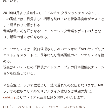
れている。
2019年4月より放送中の、「ドルチェ クラシックチャンネル」。
この番組では、目覚ましい活動を続けている管楽器奏者がゲストと
して週替わりで招かれる。
音楽談義に花を咲かせる中で、クラシック音楽やゲストの人とな
り、活動の魅力が紹介される。
パーソナリティは、阪口佳澄さん。ABCラジオの『ABCヤングリク
エスト』をスタートに、長年わたり音楽番組のパーソナリティを務
める。
現在はABCテレビの『探偵ナイトスクープ』の日本語解説ナレーシ
ョンを担当している。
※当音源は、ラジオ放送より一週間遅れての配信となります。ABC
ラジオの聴取エリア外でリアルタイム聴取をご希望の方は、
radiko.jp
よりプレミアム会員登録をお願いいたします。
CD「アーベントリート」と、バックーンのクラリネット