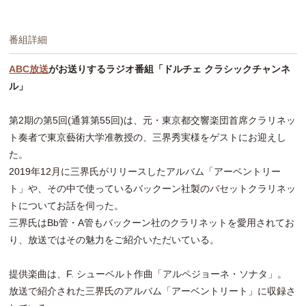
番組詳細
ABC放送
がお送りするラジオ番組「ドルチェ クラシックチャンネ
ル」
第2期の第5回(通算第55回)は、元・東京都交響楽団首席クラリネッ
ト奏者で東京藝術大学准教授の、三界秀実様をゲストにお迎えし
た。
2019年12月に三界氏がリリースしたアルバム「アーベントリー
ト」や、その中で使っているバックーン社製のバセットクラリネッ
トについてお話を伺った。
三界氏はBb管・A管もバックーン社のクラリネットを愛用されてお
り、放送ではその魅力をご紹介いただいている。
提供楽曲は、F. シューベルト作曲「アルペジョーネ・ソナタ」。
放送で紹介された三界氏のアルバム「アーベントリート」に収録さ