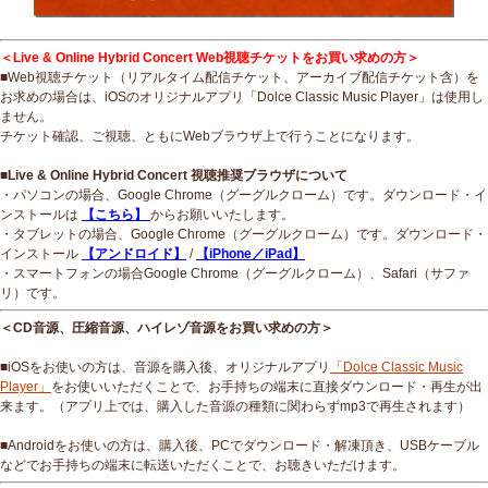
＜Live & Online Hybrid Concert Web視聴チケットをお買い求めの方＞
■Web視聴チケット（リアルタイム配信チケット、アーカイブ配信チケット含）を
お求めの場合は、iOSのオリジナルアプリ「Dolce Classic Music Player」は使用し
ません。
チケット確認、ご視聴、ともにWebブラウザ上で行うことになります。
■Live & Online Hybrid Concert 視聴推奨ブラウザについて
・パソコンの場合、Google Chrome（グーグルクローム）です。ダウンロード・イ
ンストールは
【こちら】
からお願いいたします。
・タブレットの場合、Google Chrome（グーグルクローム）です。ダウンロード・
インストール
【アンドロイド】
/
【iPhone／iPad】
・スマートフォンの場合Google Chrome（グーグルクローム）、Safari（サファ
リ）です。
＜CD音源、圧縮音源、ハイレゾ音源をお買い求めの方＞
■iOSをお使いの方は、音源を購入後、オリジナルアプリ
「Dolce Classic Music
Player」
をお使いいただくことで、お手持ちの端末に直接ダウンロード・再生が出
来ます。（アプリ上では、購入した音源の種類に関わらずmp3で再生されます）
■Androidをお使いの方は、購入後、PCでダウンロード・解凍頂き、USBケーブル
などでお手持ちの端末に転送いただくことで、お聴きいただけます。