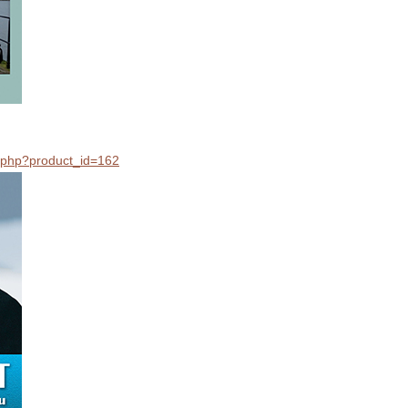
il.php?product_id=162