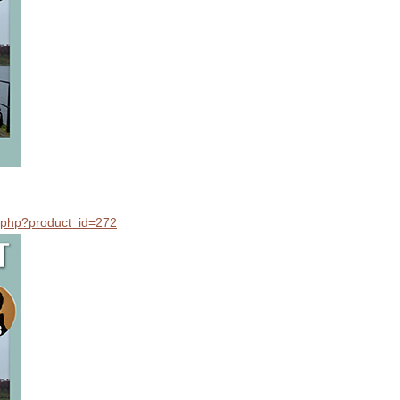
il.php?product_id=272