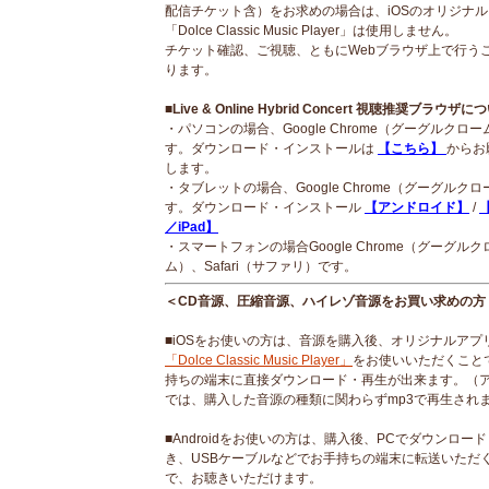
配信チケット含）をお求めの場合は、iOSのオリジナ
「Dolce Classic Music Player」は使用しません。
チケット確認、ご視聴、ともにWebブラウザ上で行う
ります。
■Live & Online Hybrid Concert 視聴推奨ブラウザに
・パソコンの場合、Google Chrome（グーグルクロ
す。ダウンロード・インストールは
【こちら】
からお
します。
・タブレットの場合、Google Chrome（グーグルク
す。ダウンロード・インストール
【アンドロイド】
/
【
／iPad】
・スマートフォンの場合Google Chrome（グーグルク
ム）、Safari（サファリ）です。
＜CD音源、圧縮音源、ハイレゾ音源をお買い求めの方
■iOSをお使いの方は、音源を購入後、オリジナルアプ
「Dolce Classic Music Player」
をお使いいただくこと
持ちの端末に直接ダウンロード・再生が出来ます。（
では、購入した音源の種類に関わらずmp3で再生され
■Androidをお使いの方は、購入後、PCでダウンロー
き、USBケーブルなどでお手持ちの端末に転送いただ
で、お聴きいただけます。