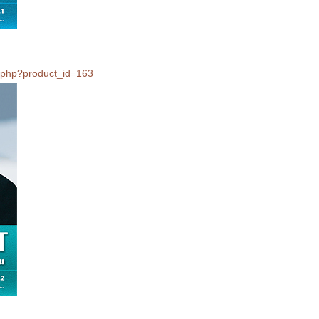
il.php?product_id=163