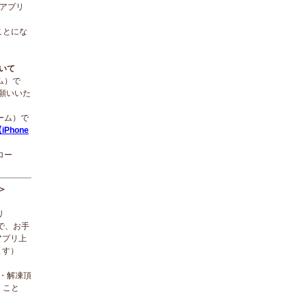
ルアプリ
ことにな
ついて
ーム）で
願いいた
ローム）で
iPhone
ロー
＞
リ
で、お手
アプリ上
ます）
ド・解凍頂
くこと