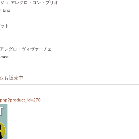
 アダージョ-アレグロ・コン・ブリオ
n brio
ゲット
ンド、アレグロ・ヴィヴァーチェ
ivace
ムも販売中
il.php?product_id=270