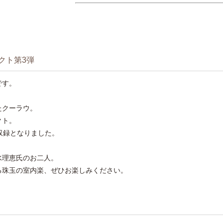
クト第3弾
です。
たクーラウ。
クト。
.収録となりました。
水理恵氏のお二人。
る珠玉の室内楽、ぜひお楽しみください。