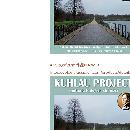
●3つのデュオ 作品80-No.3
https://dolce-classic-ch.com/products/deta