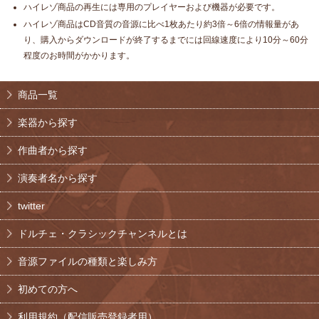
ハイレゾ商品の再生には専用のプレイヤーおよび機器が必要です。
ハイレゾ商品はCD音質の音源に比べ1枚あたり約3倍～6倍の情報量があ
り、購入からダウンロードが終了するまでには回線速度により10分～60分
程度のお時間がかかります。
商品一覧
楽器から探す
作曲者から探す
演奏者名から探す
twitter
ドルチェ・クラシックチャンネルとは
音源ファイルの種類と楽しみ方
初めての方へ
利用規約（配信販売登録者用）