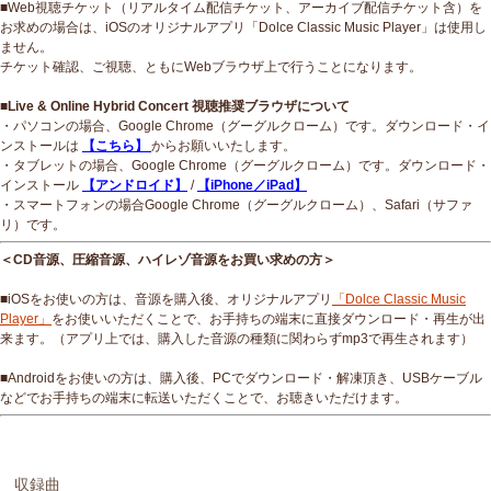
■Web視聴チケット（リアルタイム配信チケット、アーカイブ配信チケット含）を
お求めの場合は、iOSのオリジナルアプリ「Dolce Classic Music Player」は使用し
ません。
チケット確認、ご視聴、ともにWebブラウザ上で行うことになります。
■Live & Online Hybrid Concert 視聴推奨ブラウザについて
・パソコンの場合、Google Chrome（グーグルクローム）です。ダウンロード・イ
ンストールは
【こちら】
からお願いいたします。
・タブレットの場合、Google Chrome（グーグルクローム）です。ダウンロード・
インストール
【アンドロイド】
/
【iPhone／iPad】
・スマートフォンの場合Google Chrome（グーグルクローム）、Safari（サファ
リ）です。
＜CD音源、圧縮音源、ハイレゾ音源をお買い求めの方＞
■iOSをお使いの方は、音源を購入後、オリジナルアプリ
「Dolce Classic Music
Player」
をお使いいただくことで、お手持ちの端末に直接ダウンロード・再生が出
来ます。（アプリ上では、購入した音源の種類に関わらずmp3で再生されます）
■Androidをお使いの方は、購入後、PCでダウンロード・解凍頂き、USBケーブル
などでお手持ちの端末に転送いただくことで、お聴きいただけます。
収録曲